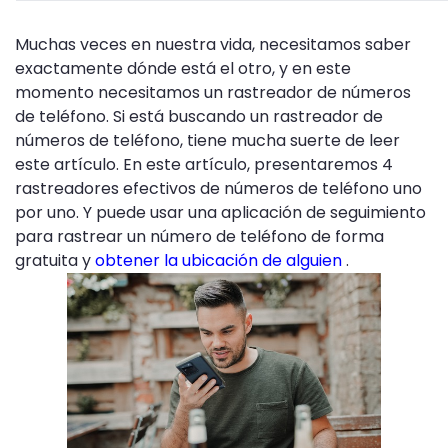
Muchas veces en nuestra vida, necesitamos saber
exactamente dónde está el otro, y en este
momento necesitamos un rastreador de números
de teléfono. Si está buscando un rastreador de
números de teléfono, tiene mucha suerte de leer
este artículo. En este artículo, presentaremos 4
rastreadores efectivos de números de teléfono uno
por uno. Y puede usar una aplicación de seguimiento
para rastrear un número de teléfono de forma
gratuita y
obtener la ubicación de alguien
.