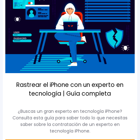
Rastrear el iPhone con un experto en
tecnología | Guía completa
¿Buscas un gran experto en tecnología iPhone?
Consulta esta guía para saber todo lo que necesitas
saber sobre la contratación de un experto en
tecnología iPhone.