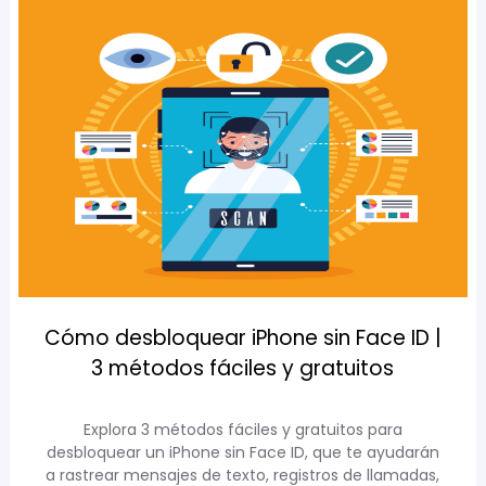
Cómo desbloquear iPhone sin Face ID |
3 métodos fáciles y gratuitos
Explora 3 métodos fáciles y gratuitos para
desbloquear un iPhone sin Face ID, que te ayudarán
a rastrear mensajes de texto, registros de llamadas,