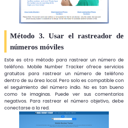
Método 3. Usar el rastreador de
números móviles
Este es otro método para rastrear un número de
teléfono. Mobile Number Tracker ofrece servicios
gratuitos para rastrear un número de teléfono
dentro de su área local. Pero solo es compatible con
el seguimiento del número indio. No es tan bueno
como te imaginas. Puede ver sus comentarios
negativos. Para rastrear el número objetivo, debe
conectarse a la red.