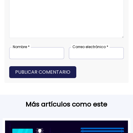
Nombre *
Correo electrónico *
PUBLICAR COMENTARIO
Más artículos como este