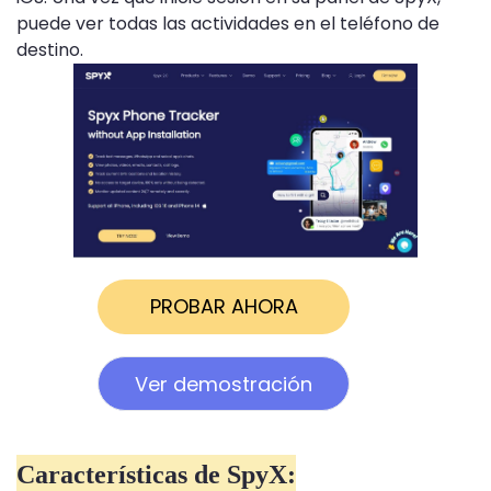
puede ver todas las actividades en el teléfono de
destino.
PROBAR AHORA
Ver demostración
Características de SpyX: