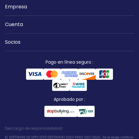
Empresa
Cuenta
Socios
Pago en línea seguro
:
Aprobado por
:
Descargo de responsabilidad
:
EL SOFTWARE DE SPYX ESTÁ DESTINADO SOLO PARA USO LEGAL. Se le exige notificar