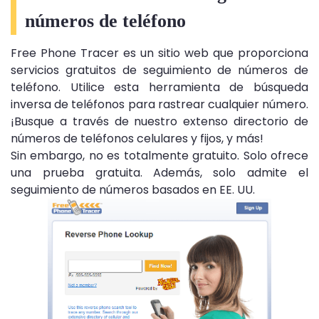
números de teléfono
Free Phone Tracer es un sitio web que proporciona
servicios gratuitos de seguimiento de números de
teléfono. Utilice esta herramienta de búsqueda
inversa de teléfonos para rastrear cualquier número.
¡Busque a través de nuestro extenso directorio de
números de teléfonos celulares y fijos, y más!
Sin embargo, no es totalmente gratuito. Solo ofrece
una prueba gratuita. Además, solo admite el
seguimiento de números basados ​​en EE. UU.