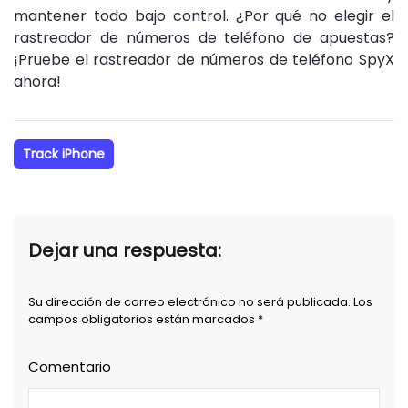
mantener todo bajo control. ¿Por qué no elegir el
rastreador de números de teléfono de apuestas?
¡Pruebe el rastreador de números de teléfono SpyX
ahora!
Track iPhone
Dejar una respuesta:
Su dirección de correo electrónico no será publicada. Los
campos obligatorios están marcados *
Comentario