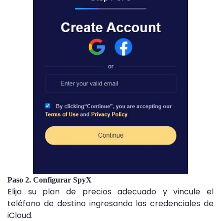
Paso 2. Configurar SpyX
Elija su plan de precios adecuado y vincule el
teléfono de destino ingresando las credenciales de
iCloud.