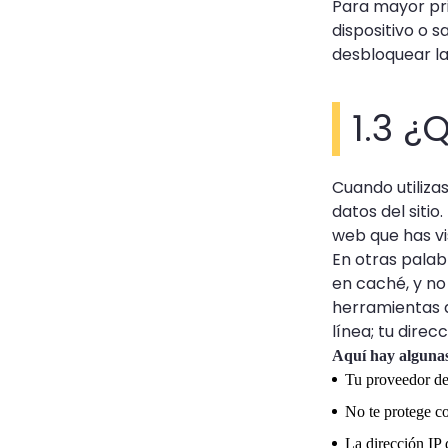
Para mayor pri
dispositivo o 
desbloquear la
1.3 
Cuando utiliza
datos del sitio
web que has vi
En otras palabr
en caché, y no
herramientas d
línea; tu direc
Aquí hay algunas
Tu proveedor de 
No te protege co
La dirección IP d