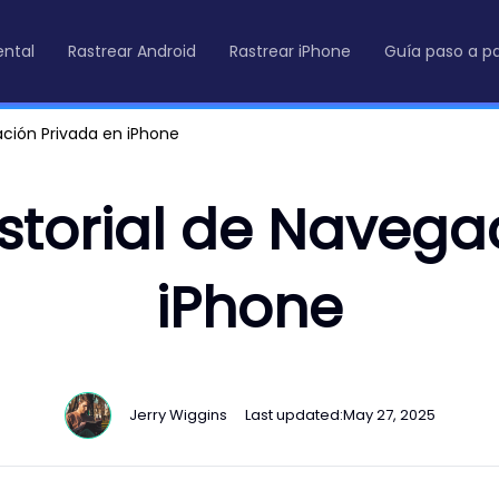
ental
Rastrear Android
Rastrear iPhone
Guía paso a p
ación Privada en iPhone
storial de Navega
iPhone
Jerry Wiggins
Last updated:
May 27, 2025