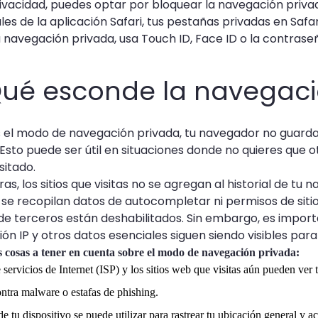
vacidad, puedes optar por bloquear la navegación priva
sales de la aplicación Safari, tus pestañas privadas en S
 navegación privada, usa Touch ID, Face ID o la contraseña
¿Qué esconde la navegac
s el modo de navegación privada, tu navegador no guarda 
. Esto puede ser útil en situaciones donde no quieres que o
sitado.
as, los sitios que visitas no se agregan al historial de 
 se recopilan datos de autocompletar ni permisos de sitio
e terceros están deshabilitados. Sin embargo, es impor
ción IP y otros datos esenciales siguen siendo visibles pa
 cosas a tener en cuenta sobre el modo de navegación privada:
servicios de Internet (ISP) y los sitios web que visitas aún pueden ver t
ntra malware o estafas de phishing.
e tu dispositivo se puede utilizar para rastrear tu ubicación general y ac