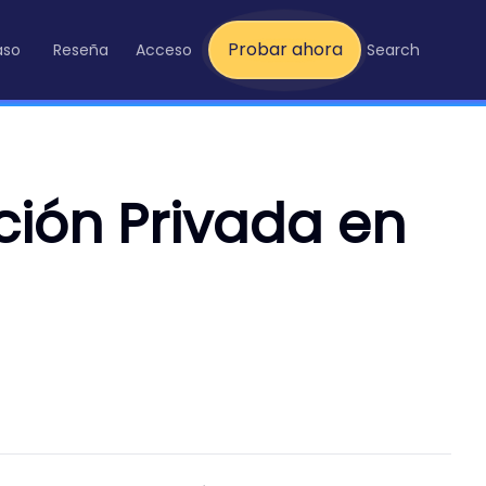
Probar ahora
aso
Reseña
Acceso
Search
ción Privada en