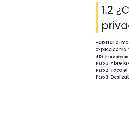
1.2 
priv
Habilitar el m
explica cómo h
iOS 16 o anterior
Abre la 
Paso 1.
Toca el 
Paso 2.
Deslízat
Paso 3.