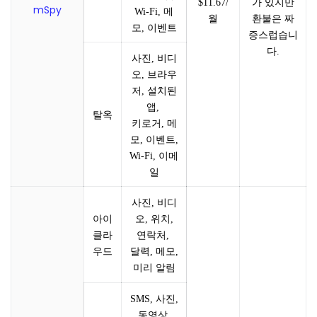
가 있지만
$11.67/
mSpy
Wi-Fi, 메
환불은 짜
월
모, 이벤트
증스럽습니
다.
사진, 비디
오, 브라우
저, 설치된
앱,
탈옥
키로거, 메
모, 이벤트,
Wi-Fi, 이메
일
사진, 비디
오, 위치,
아이
연락처,
클라
달력, 메모,
우드
미리 알림
SMS, 사진,
동영상,