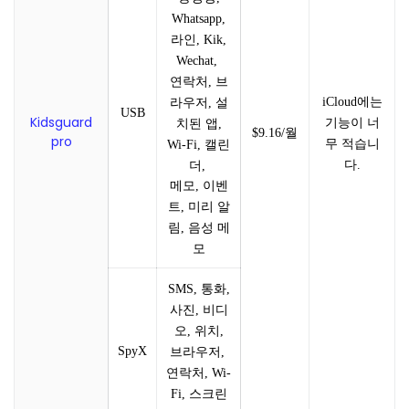
Whatsapp,
라인, Kik,
Wechat,
연락처, 브
iCloud에는
라우저, 설
USB
Kidsguard
기능이 너
치된 앱,
$9.16/월
pro
무 적습니
Wi-Fi, 캘린
다.
더,
메모, 이벤
트, 미리 알
림, 음성 메
모
SMS, 통화,
사진, 비디
오, 위치,
SpyX
브라우저,
연락처, Wi-
Fi, 스크린