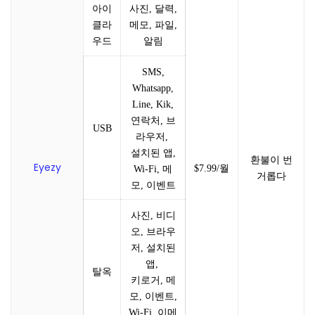
아이
사진, 달력,
클라
메모, 파일,
우드
알림
SMS,
Whatsapp,
Line, Kik,
연락처, 브
USB
라우저,
설치된 앱,
환불이 번
Eyezy
$7.99/월
Wi-Fi, 메
거롭다
모, 이벤트
사진, 비디
오, 브라우
저, 설치된
앱,
탈옥
키로거, 메
모, 이벤트,
Wi-Fi, 이메