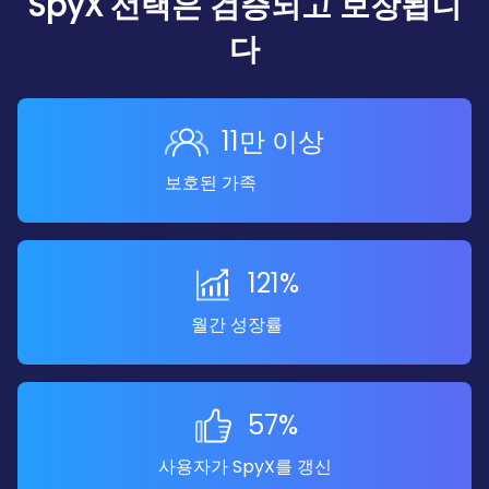
SpyX 선택은 검증되고 보장됩니
다
11만 이상
보호된 가족
121%
월간 성장률
57%
사용자가 SpyX를 갱신