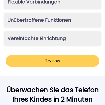
Flexible Verbindungen
höchstmögliche Verbindungsrate – mit oder ohne
Zieltelefon in der Hand.
Egal ob Android oder iOS – unsere Cloud-Lösung
ermöglicht eine 100 % remote Einrichtung des Geräts.
Unübertroffene Funktionen
Die umfassendsten Überwachungsfunktionen ohne
Jailbreak oder Root: Live-Standort, Chats aus
Vereinfachte Einrichtung
WhatsApp, Messages, Snapchat, Messenger, LINE und
WeChat sowie Fotos und Videos.
Kein Jailbreak, kein Root, keine App-Installation.
Einrichtung in nur 2 Minuten. Nach etwa 30 Minuten
Erstsynchronisation können Sie alle App-Daten
Try now
einsehen.
Überwachen Sie das Telefon
Ihres Kindes in 2 Minuten