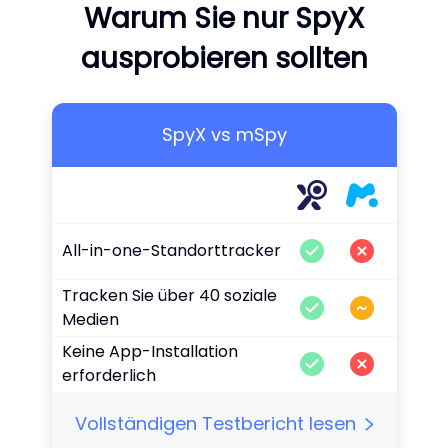
Warum Sie nur SpyX
ausprobieren sollten
SpyX vs mSpy
K
All-in-one-Standorttracker
e
Tracken Sie über 40 soziale
T
Medien
C
Keine App-Installation
Ü
erforderlich
A
Vollständigen Testbericht lesen