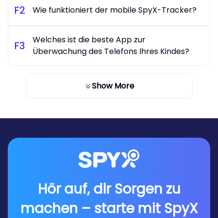
F
2
Wie funktioniert der mobile SpyX-Tracker?
Welches ist die beste App zur
F
3
Überwachung des Telefons Ihres Kindes?
Show More
Hör auf, dir Sorgen zu
machen – starte mit SpyX