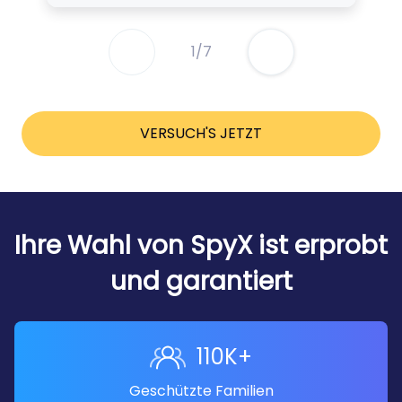
1
/
7
VERSUCH'S JETZT
Ihre Wahl von SpyX ist erprobt
und garantiert
110K+
Geschützte Familien