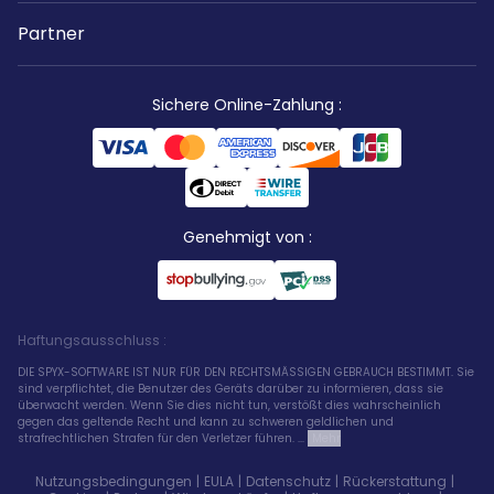
Partner
Sichere Online-Zahlung
:
Genehmigt von
:
Haftungsausschluss
:
DIE SPYX-SOFTWARE IST NUR FÜR DEN RECHTSMÄSSIGEN GEBRAUCH BESTIMMT. Sie
sind verpflichtet, die Benutzer des Geräts darüber zu informieren, dass sie
überwacht werden. Wenn Sie dies nicht tun, verstößt dies wahrscheinlich
gegen das geltende Recht und kann zu schweren geldlichen und
strafrechtlichen Strafen für den Verletzer führen. ...
Mehr
Nutzungsbedingungen
|
EULA
|
Datenschutz
|
Rückerstattung
|