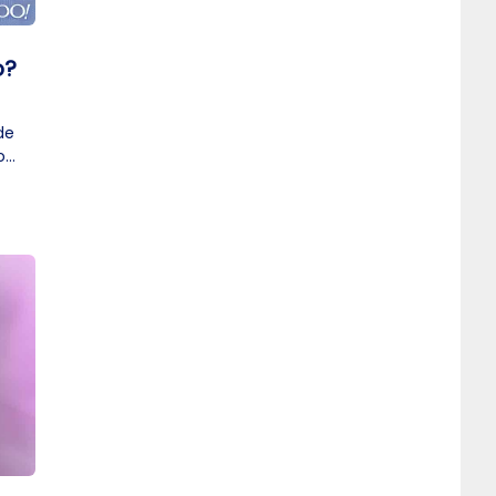
o?
de
o