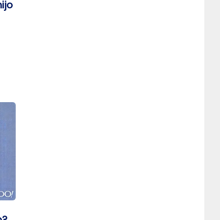
ijo
vo
o?