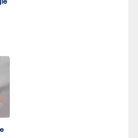
gle
de