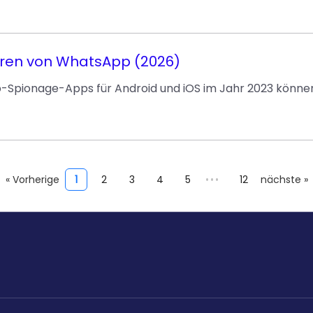
ren von WhatsApp (2026)
-Spionage-Apps für Android und iOS im Jahr 2023 können
« Vorherige
1
2
3
4
5
•••
12
nächste »