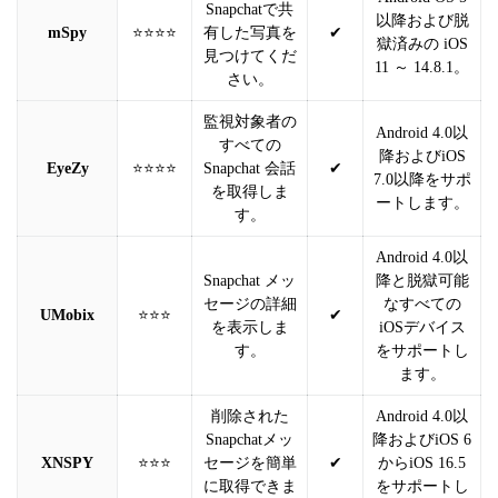
Snapchatで共
以降および脱
mSpy
⭐⭐⭐⭐
有した写真を
✔
獄済みの iOS
見つけてくだ
11 ～ 14.8.1。
さい。
監視対象者の
Android 4.0以
すべての
降およびiOS
EyeZy
⭐⭐⭐⭐
Snapchat 会話
✔
7.0以降をサポ
を取得しま
ートします。
す。
Android 4.0以
Snapchat メッ
降と脱獄可能
セージの詳細
なすべての
UMobix
⭐⭐⭐
✔
を表示しま
iOSデバイス
す。
をサポートし
ます。
削除された
Android 4.0以
Snapchatメッ
降およびiOS 6
XNSPY
⭐⭐⭐
セージを簡単
✔
からiOS 16.5
に取得できま
をサポートし