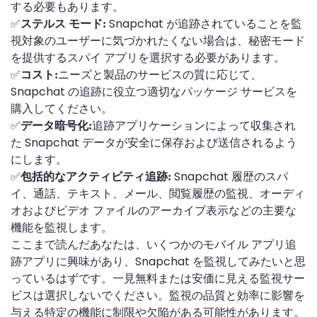
する必要もあります。
✅
Snapchat が追跡されていることを監
ステルス モード:
視対象のユーザーに気づかれたくない場合は、秘密モード
を提供するスパイ アプリを選択する必要があります。
✅
ニーズと製品のサービスの質に応じて、
コスト:
Snapchat の追跡に役立つ適切なパッケージ サービスを
購入してください。
✅
追跡アプリケーションによって収集され
データ暗号化:
た Snapchat データが安全に保存および送信されるよう
にします。
✅
Snapchat 履歴のスパ
包括的なアクティビティ追跡:
イ、通話、テキスト、メール、閲覧履歴の監視、オーディ
オおよびビデオ ファイルのアーカイブ表示などの主要な
機能を監視します。
ここまで読んだあなたは、いくつかのモバイル アプリ追
跡アプリに興味があり、Snapchat を監視してみたいと思
っているはずです。一見無料または安価に見える監視サー
ビスは選択しないでください。監視の品質と効率に影響を
与える特定の機能に制限や欠陥がある可能性があります。