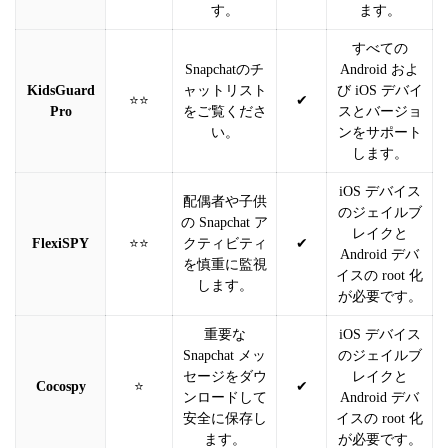
す。
ます。
すべての
Snapchatのチ
Android およ
KidsGuard
ャットリスト
び iOS デバイ
⭐⭐
✔
Pro
をご覧くださ
スとバージョ
い。
ンをサポート
します。
iOS デバイス
配偶者や子供
のジェイルブ
の Snapchat ア
レイクと
FlexiSPY
⭐⭐
クティビティ
✔
Android デバ
を慎重に監視
イスの root 化
します。
が必要です。
重要な
iOS デバイス
Snapchat メッ
のジェイルブ
セージをダウ
レイクと
Cocospy
⭐
✔
ンロードして
Android デバ
安全に保存し
イスの root 化
ます。
が必要です。