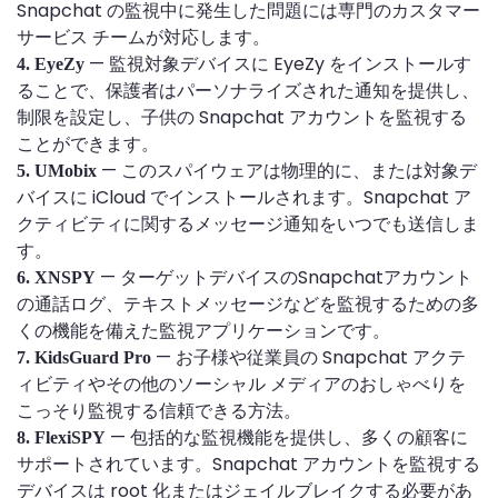
Snapchat の監視中に発生した問題には専門のカスタマー
サービス チームが対応します。
— 監視対象デバイスに EyeZy をインストールす
4. EyeZy
ることで、保護者はパーソナライズされた通知を提供し、
制限を設定し、子供の Snapchat アカウントを監視する
ことができます。
— このスパイウェアは物理的に、または対象デ
5. UMobix
バイスに iCloud でインストールされます。Snapchat ア
クティビティに関するメッセージ通知をいつでも送信しま
す。
— ターゲットデバイスのSnapchatアカウント
6. XNSPY
の通話ログ、テキストメッセージなどを監視するための多
くの機能を備えた監視アプリケーションです。
— お子様や従業員の Snapchat アクテ
7. KidsGuard Pro
ィビティやその他のソーシャル メディアのおしゃべりを
こっそり監視する信頼できる方法。
— 包括的な監視機能を提供し、多くの顧客に
8. FlexiSPY
サポートされています。Snapchat アカウントを監視する
デバイスは root 化またはジェイルブレイクする必要があ