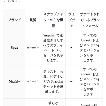
けします。
スナップチャ
ライ
サポートされ
ブランド
賞賛
ットの主な機
ブデ
ているプラ​​ッ
能
モ
トフォーム
Snapchat で送
すべての
受信されたす
Android およ
べてのプライ
び iOS デバイ
Spyx
⭐⭐⭐⭐⭐
✔
ベート メッ
スとバージョ
セージを表示
ンをサポート
します。
します。
すべての
テキスト、写
Android およ
真、ビデオな
び iOS デバイ
Msafely
⭐⭐⭐⭐⭐
どの Snapchat
✔
スとバージョ
チャットを追
ンをサポート
跡します。
します。
彼らが
Android OS 5