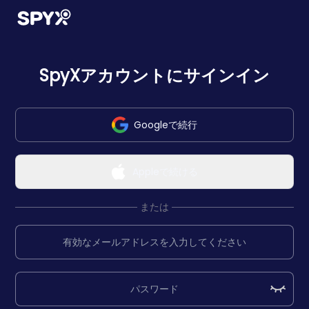
SpyXアカウントにサインイン
Googleで続行
Appleで続ける
または