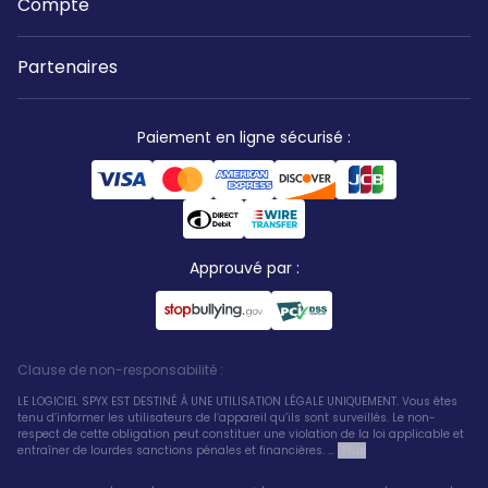
Compte
Partenaires
Paiement en ligne sécurisé
:
Approuvé par
:
Clause de non-responsabilité
:
LE LOGICIEL SPYX EST DESTINÉ À UNE UTILISATION LÉGALE UNIQUEMENT. Vous êtes
tenu d’informer les utilisateurs de l’appareil qu’ils sont surveillés. Le non-
respect de cette obligation peut constituer une violation de la loi applicable et
entraîner de lourdes sanctions pénales et financières. ...
Plus