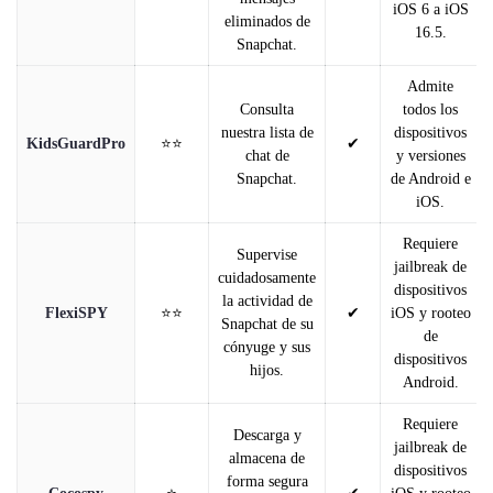
iOS 6 a iOS
eliminados de
16.5.
Snapchat.
Admite
Consulta
todos los
nuestra lista de
dispositivos
KidsGuardPro
⭐⭐
✔
chat de
y versiones
Snapchat.
de Android e
iOS.
Requiere
Supervise
jailbreak de
cuidadosamente
dispositivos
la actividad de
FlexiSPY
⭐⭐
✔
iOS y rooteo
Snapchat de su
de
cónyuge y sus
dispositivos
hijos.
Android.
Requiere
Descarga y
jailbreak de
almacena de
dispositivos
forma segura