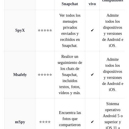
compatibles
Snapchat
vivo
Ver todos los
Admite
mensajes
todos los
privados
dispositivos
SpyX
⭐⭐⭐⭐⭐
✔
enviados y
y versiones
recibidos en
de Android e
Snapchat.
iOS.
Realice un
Admite
seguimiento de
todos los
los chats de
dispositivos
Msafely
⭐⭐⭐⭐⭐
Snapchat,
✔
y versiones
incluidos
de Android e
textos, fotos,
iOS.
vídeos y más.
Sistema
operativo
Encuentra las
Android 5 o
fotos que
mSpy
⭐⭐⭐⭐
✔
superior y
compartieron
iOS 11 a