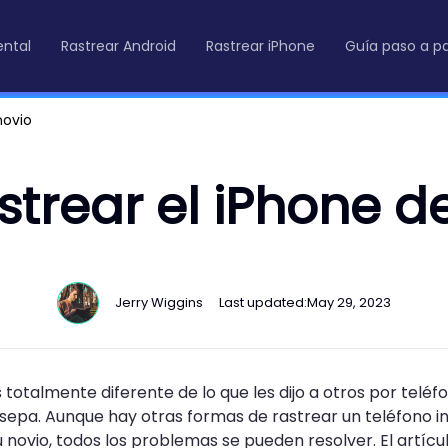
ental
Rastrear Android
Rastrear iPhone
Guía paso a p
novio
trear el iPhone de
Jerry Wiggins
Last updated:
May 29, 2023
 es totalmente diferente de lo que les dijo a otros por telé
o sepa. Aunque hay otras formas de rastrear un teléfono i
u novio, todos los problemas se pueden resolver. El artí