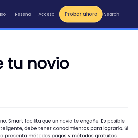
Probar ahora
aso
Reseña
Acceso
Search
 tu novio
fono. Smart facilita que un novio te engañe. Es posible
nteligente, debe tener conocimientos para lograrlo. Si
culo presenta métodos pagos y métodos gratuitos