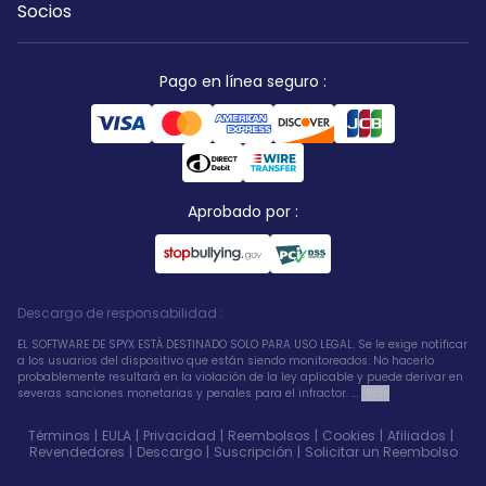
Socios
Pago en línea seguro
:
Aprobado por
:
Descargo de responsabilidad
:
EL SOFTWARE DE SPYX ESTÁ DESTINADO SOLO PARA USO LEGAL. Se le exige notificar
a los usuarios del dispositivo que están siendo monitoreados. No hacerlo
probablemente resultará en la violación de la ley aplicable y puede derivar en
severas sanciones monetarias y penales para el infractor. ...
Más
Términos
|
EULA
|
Privacidad
|
Reembolsos
|
Cookies
|
Afiliados
|
Revendedores
|
Descargo
|
Suscripción
|
Solicitar un Reembolso