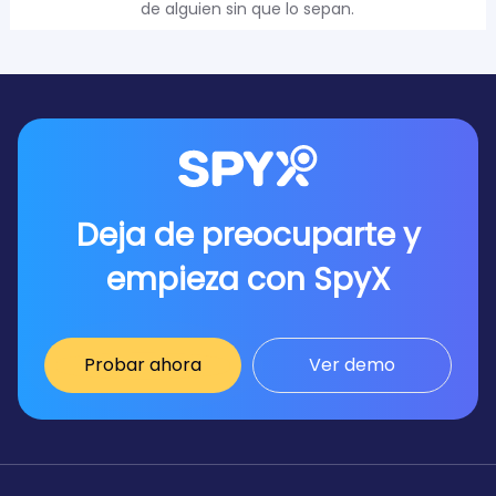
de alguien sin que lo sepan.
Deja de preocuparte y
empieza con SpyX
Probar ahora
Ver demo