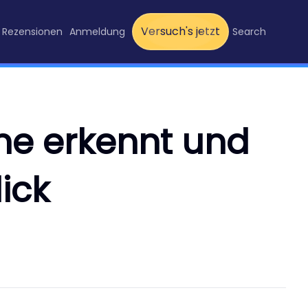
Versuch's jetzt
Rezensionen
Anmeldung
Search
e erkennt und
ick