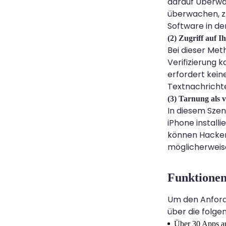
darauf Überwac
überwachen, z.
Software in der
(2) Zugriff auf I
Bei dieser Met
Verifizierung 
erfordert kein
Textnachrichte
(3) Tarnung als 
In diesem Sze
iPhone install
können Hacker
möglicherweis
Funktionen
Um den Anford
über die folge
Über 30 Apps au