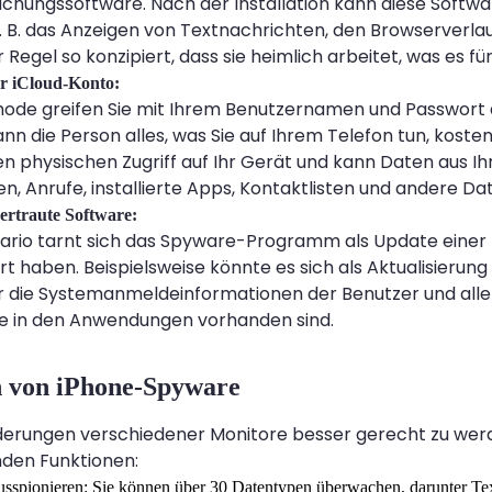
hungssoftware. Nach der Installation kann diese Softwar
 B. das Anzeigen von Textnachrichten, den Browserverlauf 
 Regel so konzipiert, dass sie heimlich arbeitet, was es f
hr iCloud-Konto:
hode greifen Sie mit Ihrem Benutzernamen und Passwort a
kann die Person alles, was Sie auf Ihrem Telefon tun, kos
en physischen Zugriff auf Ihr Gerät und kann Daten aus I
n, Anrufe, installierte Apps, Kontaktlisten und andere Da
vertraute Software:
nario tarnt sich das Spyware-Programm als Update einer
iert haben. Beispielsweise könnte es sich als Aktualisie
 die Systemanmeldeinformationen der Benutzer und alle 
e in den Anwendungen vorhanden sind.
 von iPhone-Spyware
erungen verschiedener Monitore besser gerecht zu wer
nden Funktionen:
sspionieren: Sie können über 30 Datentypen überwachen, darunter Tex