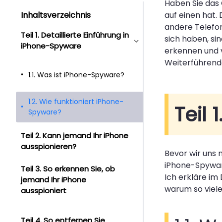
Haben Sie das 
Inhaltsverzeichnis
auf einen hat.
andere Telefon
Teil 1. Detaillierte Einführung in
sich haben, sin
iPhone-Spyware
erkennen und 
Weiterführende
1.1. Was ist iPhone-Spyware?
1.2. Wie funktioniert iPhone-
Teil 
Spyware?
Teil 2. Kann jemand Ihr iPhone
ausspionieren?
Bevor wir uns 
iPhone-Spyware
Teil 3. So erkennen Sie, ob
Ich erkläre im
jemand Ihr iPhone
warum so viel
ausspioniert
Teil 4. So entfernen Sie