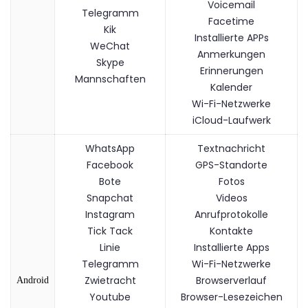
Voicemail
Telegramm
Facetime
Kik
Installierte APPs
WeChat
Anmerkungen
Skype
Erinnerungen
Mannschaften
Kalender
Wi-Fi-Netzwerke
iCloud-Laufwerk
WhatsApp
Textnachricht
Facebook
GPS-Standorte
Bote
Fotos
Snapchat
Videos
Instagram
Anrufprotokolle
Tick ​​Tack
Kontakte
Linie
Installierte Apps
Telegramm
Wi-Fi-Netzwerke
Zwietracht
Browserverlauf
Android
Youtube
Browser-Lesezeichen