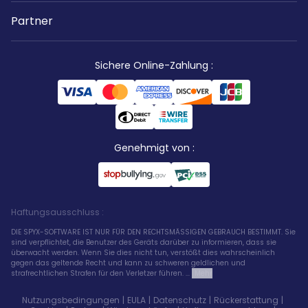
Partner
Sichere Online-Zahlung
:
Genehmigt von
:
Haftungsausschluss
:
DIE SPYX-SOFTWARE IST NUR FÜR DEN RECHTSMÄSSIGEN GEBRAUCH BESTIMMT. Sie
sind verpflichtet, die Benutzer des Geräts darüber zu informieren, dass sie
überwacht werden. Wenn Sie dies nicht tun, verstößt dies wahrscheinlich
gegen das geltende Recht und kann zu schweren geldlichen und
strafrechtlichen Strafen für den Verletzer führen. ...
Mehr
Nutzungsbedingungen
|
EULA
|
Datenschutz
|
Rückerstattung
|