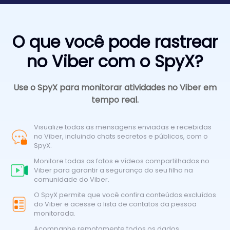
O que você pode rastrear
no Viber com o SpyX?
Use o SpyX para monitorar atividades no Viber em
tempo real.
Visualize todas as mensagens enviadas e recebidas
no Viber, incluindo chats secretos e públicos, com o
SpyX.
Monitore todas as fotos e vídeos compartilhados no
Viber para garantir a segurança do seu filho na
comunidade do Viber.
O SpyX permite que você confira conteúdos excluídos
do Viber e acesse a lista de contatos da pessoa
monitorada.
Acompanhe remotamente todos os dados