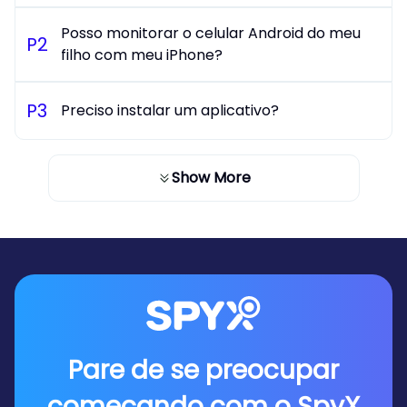
Posso monitorar o celular Android do meu
P
2
filho com meu iPhone?
P
3
Preciso instalar um aplicativo?
Show More
Pare de se preocupar
começando com o SpyX