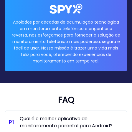
Apoiados por décadas de acumulação tecnológica
em monitoramento telefônico e engenharia
reversa, nos esforçamos para fornecer a solução de
monitoramento telefônico mais poderosa, segura e
fácil de usar. Nossa missão é trazer uma vida mais
feliz para você, oferecendo experiências de
monitoramento em tempo real.
FAQ
Qual é o melhor aplicativo de
P
1
monitoramento parental para Android?