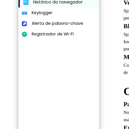
Histórico do navegador
V
Sp
Keylogger
pre
Alerta de palavra-chave
B
Registrador de Wi-Fi
Sp
Is
po
M
Co
de
C
P
No
usa
Et