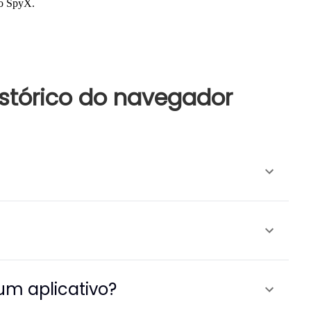
do SpyX.
stórico do navegador
um aplicativo?