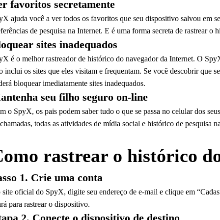
er favoritos secretamente
yX ajuda você a ver todos os favoritos que seu dispositivo salvou em s
ferências de pesquisa na Internet. E é uma forma secreta de rastrear o h
loquear sites inadequados
yX é o melhor rastreador de histórico do navegador da Internet. O SpyX 
so inclui os sites que eles visitam e frequentam. Se você descobrir que 
derá bloquear imediatamente sites inadequados.
antenha seu filho seguro on-line
m o SpyX, os pais podem saber tudo o que se passa no celular dos seus 
 chamadas, todas as atividades de mídia social e histórico de pesquisa 
omo rastrear o histórico 
asso 1. Crie uma conta
 site oficial do SpyX, digite seu endereço de e-mail e clique em “Cadast
rá para rastrear o dispositivo.
apa 2. Conecte o dispositivo de destino