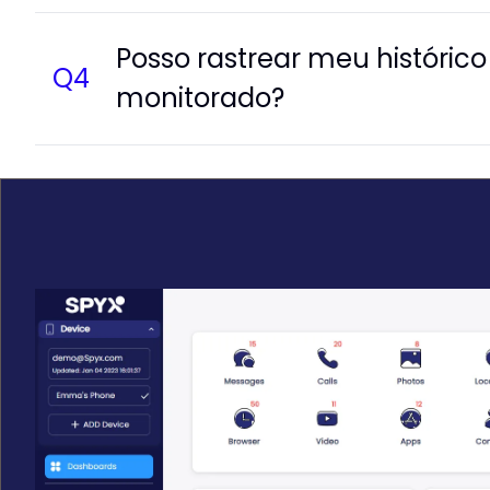
Posso rastrear meu históric
Q
4
monitorado?