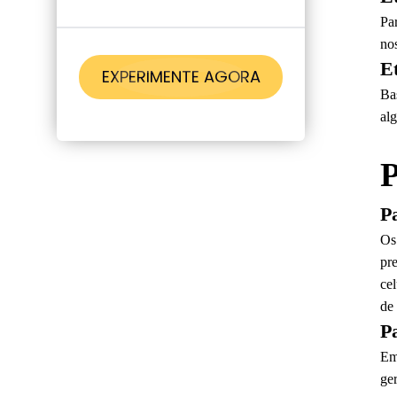
Pa
no
E
EXPERIMENTE AGORA
Ba
al
P
P
Os
pr
ce
de 
P
Em
ge