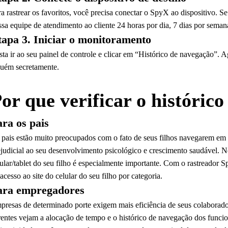
ra rastrear os favoritos, você precisa conectar o SpyX ao dispositivo. 
ssa equipe de atendimento ao cliente 24 horas por dia, 7 dias por seman
tapa 3. Iniciar o monitoramento
sta ir ao seu painel de controle e clicar em “Histórico de navegação”. 
guém secretamente.
or que verificar o históric
ara os pais
 pais estão muito preocupados com o fato de seus filhos navegarem em c
ejudicial ao seu desenvolvimento psicológico e crescimento saudável. N
lular/tablet do seu filho é especialmente importante. Com o rastreador 
acesso ao site do celular do seu filho por categoria.
ara empregadores
presas de determinado porte exigem mais eficiência de seus colaborador
rentes vejam a alocação de tempo e o histórico de navegação dos funci