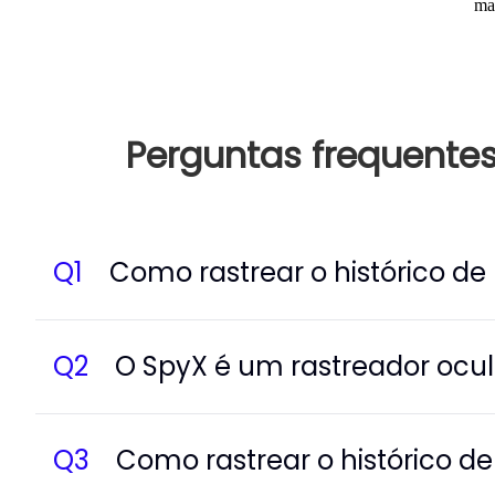
ma
Perguntas frequente
Q
1
Como rastrear o histórico 
Q
2
O SpyX é um rastreador ocult
Q
3
Como rastrear o histórico d