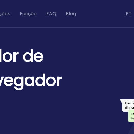
ções
Função
FAQ
Blog
PT
dor de
avegador