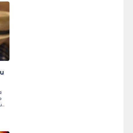
ou
a
o
u
 é