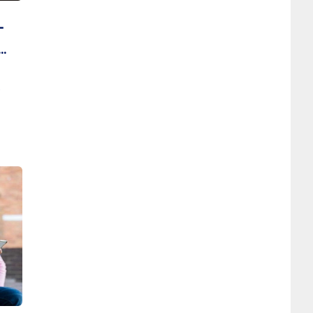
-
e
r