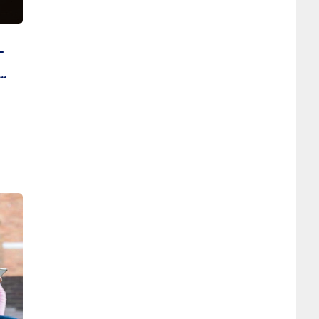
-
e
r