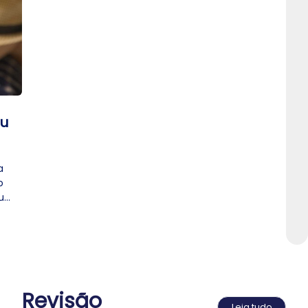
ou
a
o
u
 é
Revisão
Leia tudo