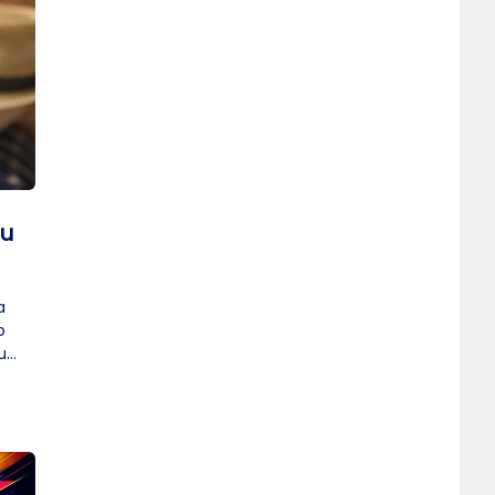
ou
a
o
u
 é