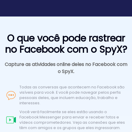
O que você pode rastrear
no Facebook com o SpyX?
Capture as atividades online deles no Facebook com
o SpyX.
Todas as conversas que acontecem no Facebook são
visíveis para você. E você pode navegar pelos perfis
pessoais deles, que incluem educação, trabalho e
interesses.
Você verá facilmente se eles estão usando o
Facebook Messenger para enviar e receber fotos e
vídeos comprometedores. Veja as conexões que eles
têm com amigos e os grupos que eles ingressaram.