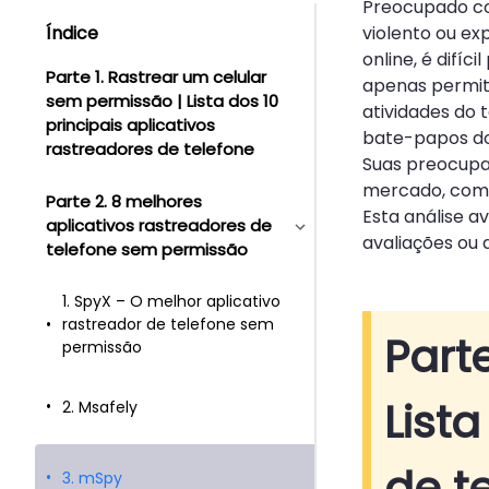
Preocupado co
Índice
violento ou ex
online, é difíc
Parte 1. Rastrear um celular
apenas permiti
sem permissão | Lista dos 10
atividades do 
principais aplicativos
bate-papos d
rastreadores de telefone
Suas preocupa
mercado, como
Parte 2. 8 melhores
Esta análise a
aplicativos rastreadores de
avaliações ou 
telefone sem permissão
1. SpyX – O melhor aplicativo
rastreador de telefone sem
Part
permissão
List
2. Msafely
de t
3. mSpy