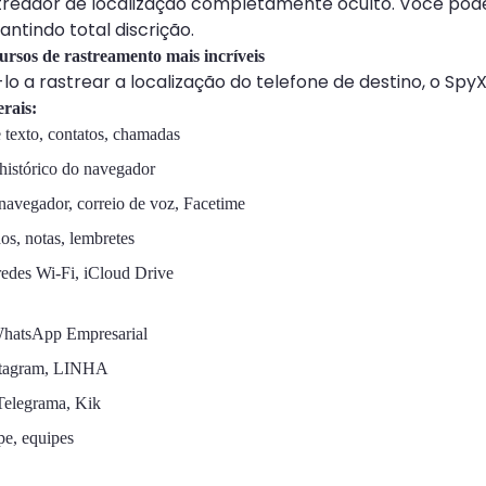
reador de localização completamente oculto. Você pode f
antindo total discrição.
ursos de rastreamento mais incríveis
lo a rastrear a localização do telefone de destino, o Sp
erais:
texto, contatos, chamadas
 histórico do navegador
avegador, correio de voz, Facetime
os, notas, lembretes
redes Wi-Fi, iCloud Drive
hatsApp Empresarial
stagram, LINHA
Telegrama, Kik
e, equipes