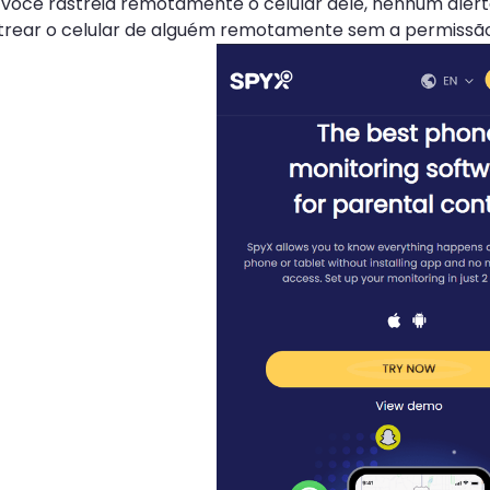
 você rastreia remotamente o celular dele, nenhum aler
trear o celular de alguém remotamente sem a permissão