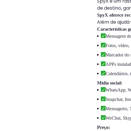
SpyX é um rast
de destino, gar
SpyX oferece rec
Além de ajudá-
Características g
Mensagem de 
Fotos, vídeo,
Marcador do n
APPs instalad
Calendários, 
Mídia social:
WhatsApp, W
Snapchat, In
Mensageiro, 
WeChat, Skyp
Preço: