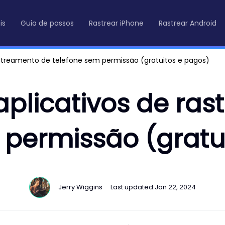
is
Guia de passos
Rastrear iPhone
Rastrear Android
astreamento de telefone sem permissão (gratuitos e pagos)
aplicativos de ra
 permissão (gratu
Jerry Wiggins
Last updated:
Jan 22, 2024