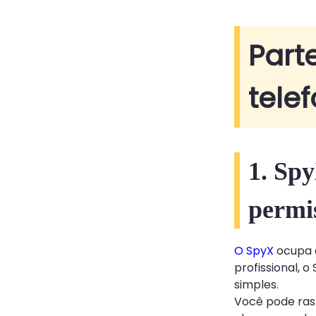
Part
tele
1. Spy
permi
O SpyX
ocupa o
profissional,
simples.
Você pode rast