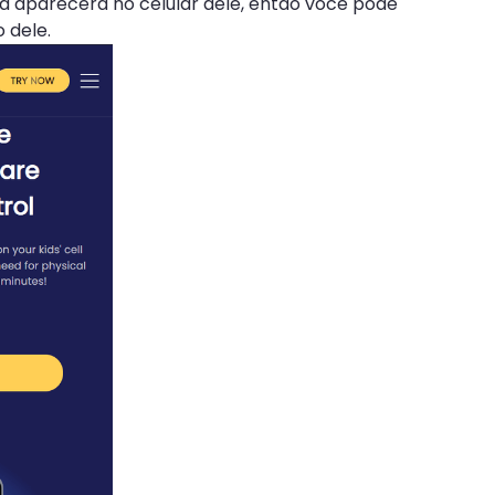
ta aparecerá no celular dele, então você pode
 dele.