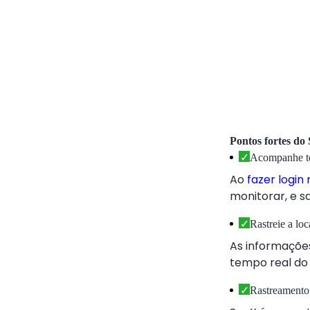
Pontos fortes do
Acompanhe tod
Ao
fazer login
monitorar, e s
Rastreie a lo
As informações
tempo real do 
Rastreamento 