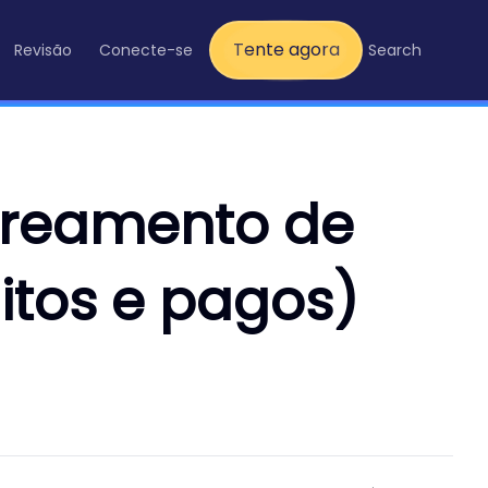
Tente agora
Revisão
Conecte-se
Search
streamento de
itos e pagos)