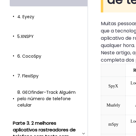
4. Eyezy
Muitas pessoa
que a tecnolog
5.XNSPY
aplicativo de 
qualquer hora.
Neste artigo,
6. CocoSpy
completa dos p
R
7. FlexiSpy
Loc
SpyX
8. GEOfinder-Track Alguém
pelo número de telefone
celular
Msafely
Loc
Parte 3. 2 melhores
mSpy
aplicativos rastreadores de