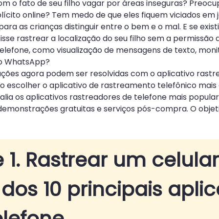
m o fato de seu filho vagar por áreas inseguras? Preoc
plícito online? Tem medo de que eles fiquem viciados e
il para as crianças distinguir entre o bem e o mal. E se ex
sse rastrear a localização do seu filho sem a permissã
telefone, como visualização de mensagens de texto, monit
o WhatsApp?
ções agora podem ser resolvidas com o aplicativo rastr
 escolher o aplicativo de rastreamento telefônico mais
valia os aplicativos rastreadores de telefone mais popul
demonstrações gratuitas e serviços pós-compra. O objet
e 1. Rastrear um celul
a dos 10 principais apli
elefone