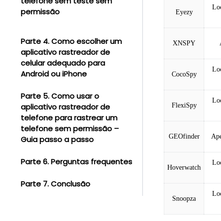
telefone sem teste sem
Loc
permissão
Eyezy
Parte 4. Como escolher um
XNSPY
aplicativo rastreador de
celular adequado para
Loc
Android ou iPhone
CocoSpy
Parte 5. Como usar o
Loc
aplicativo rastreador de
FlexiSpy
telefone para rastrear um
telefone sem permissão –
GEOfinder
Ape
Guia passo a passo
Parte 6. Perguntas frequentes
Loc
Hoverwatch
Parte 7. Conclusão
Loc
Snoopza