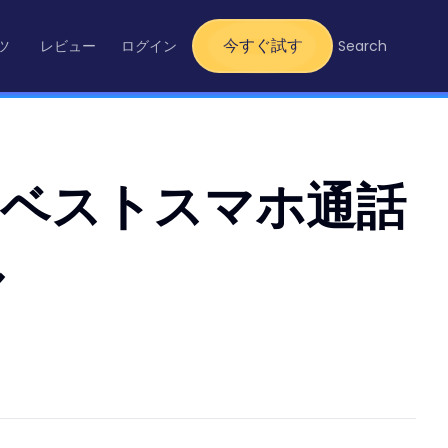
今すぐ試す
ツ
レビュー
ログイン
Search
プ5ベストスマホ通話
ル