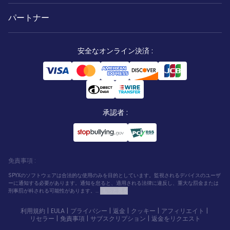
パートナー
安全なオンライン決済
:
承認者
:
免責事項
:
SPYXのソフトウェアは合法的な使用のみを目的としています。監視されるデバイスのユーザ
ーに通知する必要があります。通知を怠ると、適用される法律に違反し、重大な罰金または
刑事罰が科される可能性があります。...
もっと見る
利用規約
|
EULA
|
プライバシー
|
返金
|
クッキー
|
アフィリエイト
|
リセラー
|
免責事項
|
サブスクリプション
|
返金をリクエスト