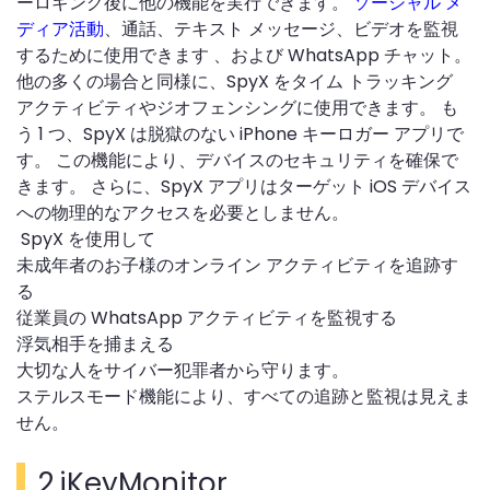
ーロギング後に他の機能を実行できます。
ソーシャル メ
ディア活動
、通話、テキスト メッセージ、ビデオを監視
するために使用できます 、および WhatsApp チャット。
他の多くの場合と同様に、SpyX をタイム トラッキング
アクティビティやジオフェンシングに使用できます。 も
う 1 つ、SpyX は脱獄のない iPhone キーロガー アプリで
す。 この機能により、デバイスのセキュリティを確保で
きます。 さらに、SpyX アプリはターゲット iOS デバイス
への物理的なアクセスを必要としません。
SpyX を使用して
未成年者のお子様のオンライン アクティビティを追跡す
る
従業員の WhatsApp アクティビティを監視する
浮気相手を捕まえる
大切な人をサイバー犯罪者から守ります。
ステルスモード機能により、すべての追跡と監視は見えま
せん。
2.iKeyMonitor