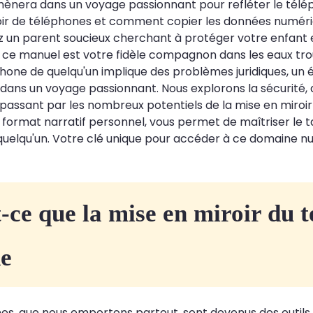
nera dans un voyage passionnant pour refléter le téléph
oir de téléphones et comment copier les données numériq
 un parent soucieux cherchant à protéger votre enfant en 
e, ce manuel est votre fidèle compagnon dans les eaux tro
phone de quelqu'un implique des problèmes juridiques, un
dans un voyage passionnant. Nous explorons la sécurité, d
passant par les nombreux potentiels de la mise en miroir d
 format narratif personnel, vous permet de maîtriser le t
quelqu'un. Votre clé unique pour accéder à ce domaine 
-ce que la mise en miroir du 
e
s, que nous emportons partout, sont devenus des outils e