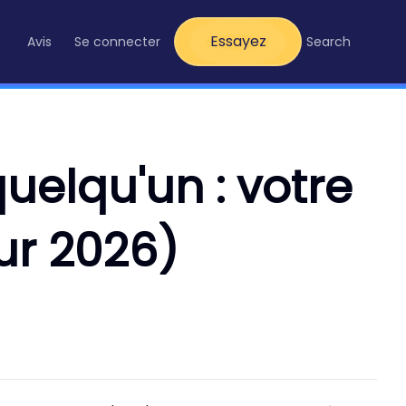
Essayez
Avis
Se connecter
Search
uelqu'un : votre
ur 2026)