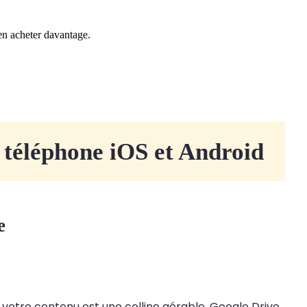
 en acheter davantage.
 téléphone iOS et Android
e
e votre contenu est une colline gérable. Google Drive