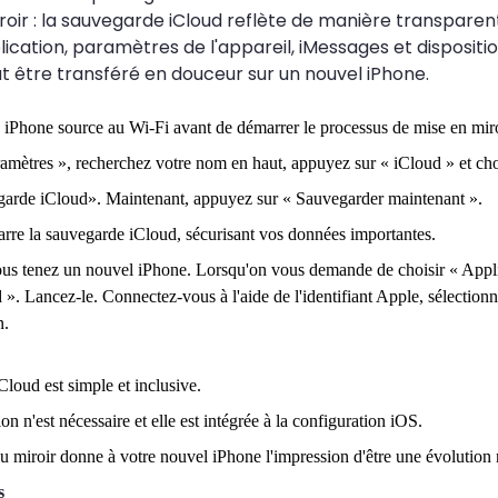
oir : la sauvegarde iCloud reflète de manière transparent
cation, paramètres de l'appareil, iMessages et dispositio
 être transféré en douceur sur un nouvel iPhone.
 iPhone source au Wi-Fi avant de démarrer le processus de mise en miro
amètres », recherchez votre nom en haut, appuyez sur « iCloud » et ch
arde iCloud». Maintenant, appuyez sur « Sauvegarder maintenant ».
rre la sauvegarde iCloud, sécurisant vos données importantes.
s tenez un nouvel iPhone. Lorsqu'on vous demande de choisir « Applica
». Lancez-le. Connectez-vous à l'aide de l'identifiant Apple, sélectionn
n.
loud est simple et inclusive.
 n'est nécessaire et elle est intégrée à la configuration iOS.
u miroir donne à votre nouvel iPhone l'impression d'être une évolution n
s