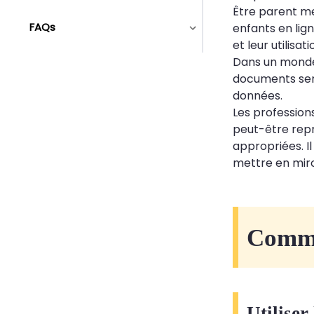
Être parent me
FAQs
enfants en lig
et leur utilis
Dans un monde 
documents sens
données.
Les profession
peut-être repro
appropriées. I
mettre en miro
Comme
Utiliser