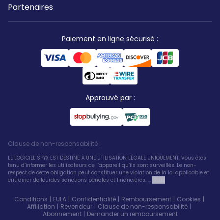
Partenaires
Paiement en ligne sécurisé
:
Approuvé par
:
Clause de non-responsabilité
:
LE LOGICIEL SPYX EST DESTINÉ À UNE UTILISATION LÉGALE UNIQUEMENT. Vous êtes
tenu d’informer les utilisateurs de l’appareil qu’ils sont surveillés. Le non-
respect de cette obligation peut constituer une violation de la loi applicable et
entraîner de lourdes sanctions pénales et financières. ...
Plus
Conditions
|
EULA
|
Confidentialité
|
Remboursement
|
Cookies
|
Affiliation
|
Revendeur
|
Clause de non-responsabilité
|
Abonnement
|
Demander un remboursement