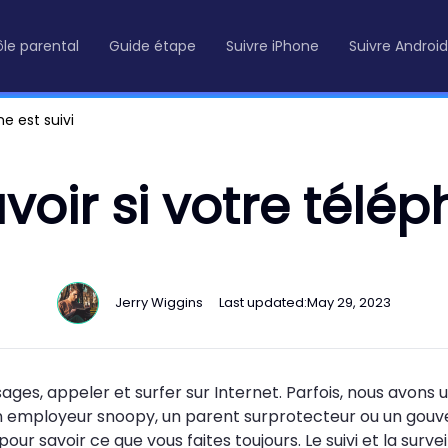
le parental
Guide étape
Suivre iPhone
Suivre Android
e est suivi
ir si votre téléph
Jerry Wiggins
Last updated:
May 29, 2023
es, appeler et surfer sur Internet. Parfois, nous avons u
 un employeur snoopy, un parent surprotecteur ou un gouv
our savoir ce que vous faites toujours. Le suivi et la surve