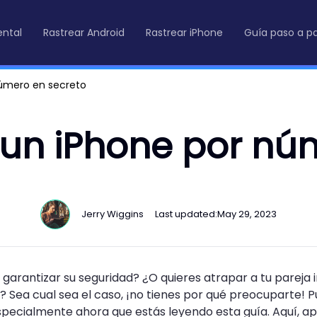
ental
Rastrear Android
Rastrear iPhone
Guía paso a p
número en secreto
un iPhone por nú
Jerry Wiggins
Last updated:
May 29, 2023
garantizar su seguridad? ¿O quieres atrapar a tu pareja i
Sea cual sea el caso, ¡no tienes por qué preocuparte! P
 Especialmente ahora que estás leyendo esta guía. Aquí, 