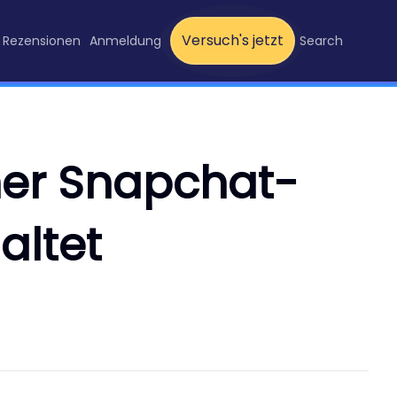
Versuch's jetzt
Rezensionen
Anmeldung
Search
ner Snapchat-
altet