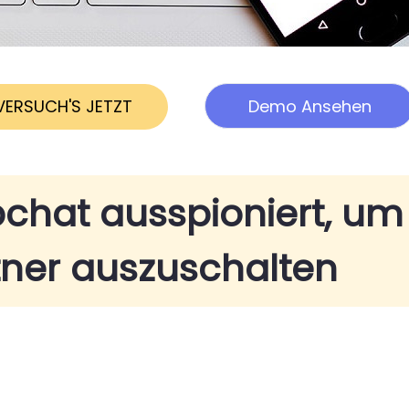
VERSUCH'S JETZT
Demo Ansehen
pchat ausspioniert, um
tner auszuschalten