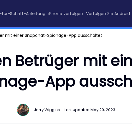
t-für-Schritt-Anleitung
iPhone verfolgen
Verfolgen Sie Android
er mit einer Snapchat-Spionage-App ausschaltet
n Betrüger mit ei
nage-App aussch
Jerry Wiggins
Last updated:
May 29, 2023