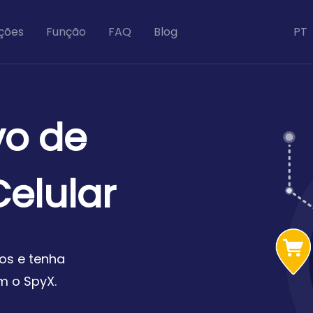
ções
Função
FAQ
Blog
PT
vo de
elular
os e tenha
m o SpyX.