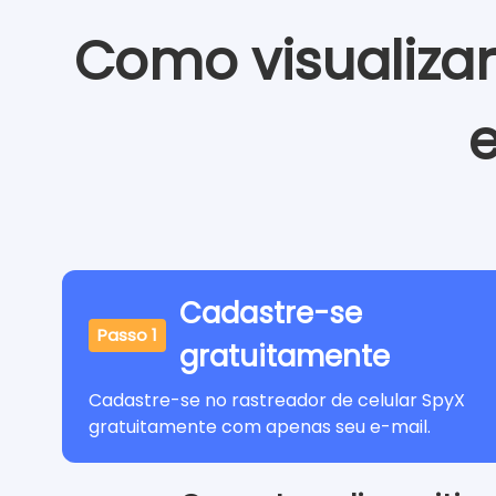
Como visualiza
Cadastre-se
Passo 1
gratuitamente
Cadastre-se no rastreador de celular SpyX
gratuitamente com apenas seu e-mail.