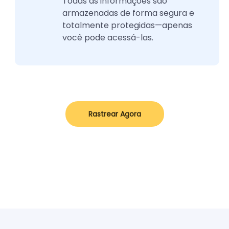
Todas as informações são
armazenadas de forma segura e
totalmente protegidas—apenas
você pode acessá-las.
Rastrear Agora