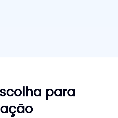
escolha para
zação