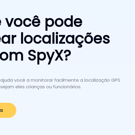
 você pode
ear localizações
com SpyX?
 ajuda você a monitorar facilmente a localização GPS
 sejam eles crianças ou funcionários.
ra