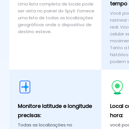
tempo r
Uma lista completa de locais pode
ser vista no painel do SpyX. Fornece
Você pod
uma lista de todas as localizações
rastrear
geográficas onde o dispositivo de
real. Vo
destino esteve.
celular 
moviment
Tanto a 
histórico
podem s
Monitore latitude e longitude
Local 
precisas:
hora:
Todas as localizações no
você pod