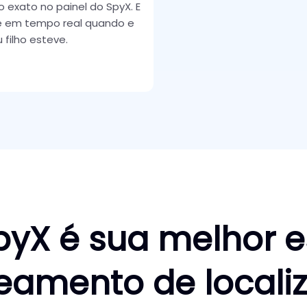
 exato no painel do SpyX. E
e em tempo real quando e
 filho esteve.
pyX é sua melhor 
reamento de locali