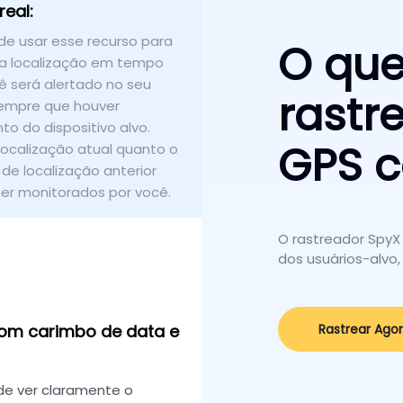
eal:
e usar esse recurso para
O que
 a localização em tempo
cê será alertado no seu
rastr
sempre que houver
o do dispositivo alvo.
GPS 
localização atual quanto o
 de localização anterior
er monitorados por você.
O rastreador SpyX
dos usuários-alvo,
Rastrear Ago
com carimbo de data e
e ver claramente o