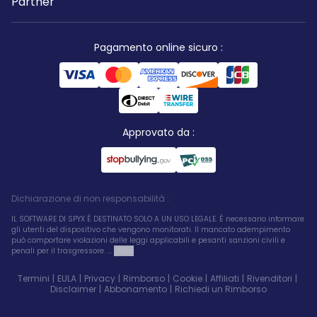
Partner
Pagamento online sicuro
:
Approvato da
:
Dichiarazione di non responsabilità
:
IL SOFTWARE DI SPYX È DESTINATO SOLO A UN USO LEGALE. È necessario informare
gli utenti del dispositivo che vengono monitorati. Il mancato adempimento
può comportare violazioni delle leggi applicabili e pesanti sanzioni civili e
penali per il trasgressore. ...
Altro
Termini
|
EULA
|
Privacy
|
Rimborso
|
Cookie
|
Affiliati
|
Rivenditori
|
Disclaimer
|
Abbonamento
|
Richiedi un Rimborso