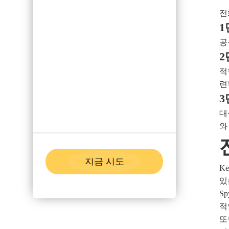
전
1
공
2
적
련
3
대
와
지금 시도
K
있
S
적
또