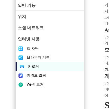
일반 기능
키
자
위치
K
터
소셜 네트워크
A
S
인터넷 사용
의
앱 차단
모
브라우저 기록
S
다
키로거
최
키워드 알림
개
S
Wi-Fi 로거
어
점