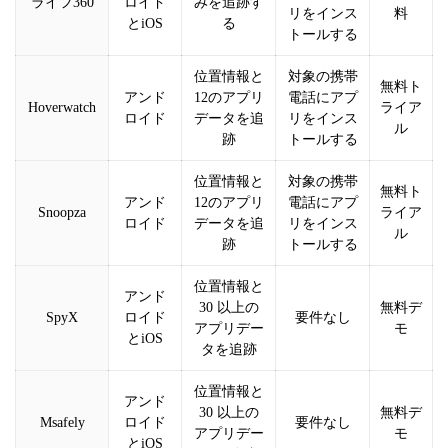
ライフ360
ロイド
みを追跡す
リをインス
料
とiOS
る
トールする
位置情報と
対象の携帯
無料ト
アンド
12のアプリ
電話にアプ
Hoverwatch
ライア
ロイド
データを追
リをインス
ル
跡
トールする
位置情報と
対象の携帯
無料ト
アンド
12のアプリ
電話にアプ
Snoopza
ライア
ロイド
データを追
リをインス
ル
跡
トールする
位置情報と
アンド
30 以上の
無料デ
SpyX
ロイド
要件なし
アプリデー
モ
とiOS
タを追跡
位置情報と
アンド
30 以上の
無料デ
Msafely
ロイド
要件なし
アプリデー
モ
とiOS