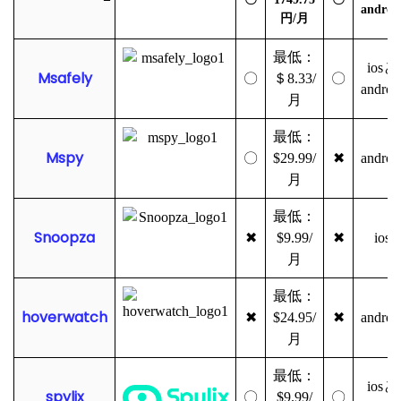
androi
円/月
最低：
iosと
Msafely
〇
＄8.33/
〇
androi
月
最低：
Mspy
〇
$29.99/
✖
androi
月
最低：
Snoopza
✖
$9.99/
✖
ios
月
最低：
hoverwatch
✖
$24.95/
✖
androi
月
最低：
iosと
spylix
〇
$9.99/
〇