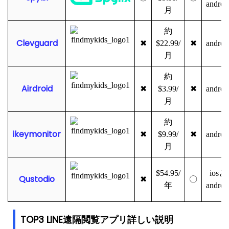
androi
月
約
Clevguard
✖
$22.99/
✖
androi
月
約
Airdroid
✖
$3.99/
✖
androi
月
約
ikeymonitor
✖
$9.99/
✖
androi
月
$54.95/
iosと
Qustodio
✖
〇
年
androi
TOP3 LINE遠隔閲覧アプリ詳しい説明