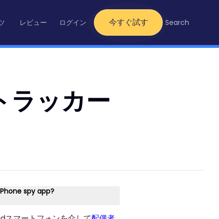
今すぐ試す
ツ
レビュー
ログイン
Search
話トラッカー
 Phone spy app?
oidスマートフォンを介して
配偶者