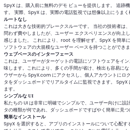
SpyX は、購入前に無料のデモ ビューを提供します。 追
す。 実際、SpyX は、実際の電話監視では想像以上にうま
ルートなし
これは大きな技術的ブレークスルーです。 当社の技術者は
問わず費やしましたが、ユーザー エクスペリエンスが向上
感じました。 これにより、root を理解せず、SpyX を
ソフトウェアの大規模なユーザー ベースを持つことができ
ウェブベースのインターフェース
これは、ユーザーがターゲットの電話にソフトウェアをイン
味します。これにより、多くの手間が省け、検出も容易にな
ウザーから SpyX.com にアクセスし、個人アカウントに
タをダッシュボードでリアルタイムに監視できます。 SpyX
ます。
シンプルな UI
私たちの UI は非常に明確でシンプルで、ユーザー向けに設
タの種類が何であれ、ダッシュボードですばやく簡単に見つ
簡単なインストール
SpyX を選択すると、アプリのインストールについて心配す