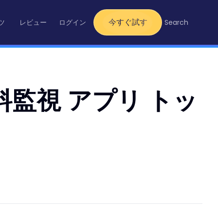
今すぐ試す
ツ
レビュー
ログイン
Search
料監視 アプリ トッ