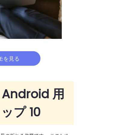
モを見る
ndroid 用
プ 10