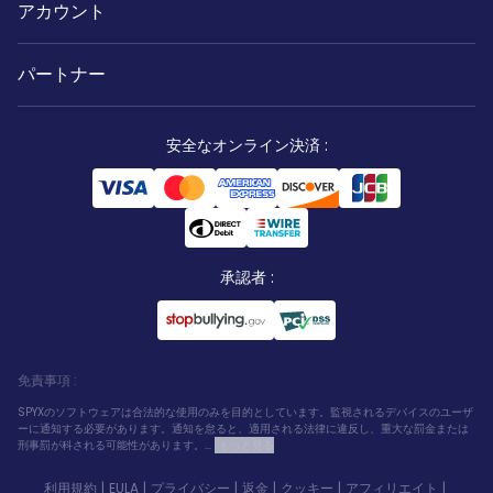
アカウント
パートナー
安全なオンライン決済
:
承認者
:
免責事項
:
SPYXのソフトウェアは合法的な使用のみを目的としています。監視されるデバイスのユーザ
ーに通知する必要があります。通知を怠ると、適用される法律に違反し、重大な罰金または
刑事罰が科される可能性があります。...
もっと見る
利用規約
|
EULA
|
プライバシー
|
返金
|
クッキー
|
アフィリエイト
|