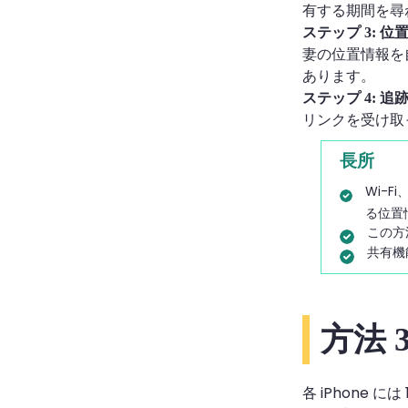
有する期間を尋
ステップ 3: 
妻の位置情報を
あります。
ステップ 4: 追
リンクを受け取
長所
Wi-F
る位置
この方
共有機
方法 
各 iPhone