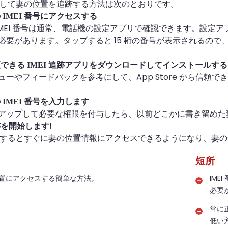
を使用して妻の位置を追跡する方法は次のとおりです。
の IMEI 番号にアクセスする
は、IMEI 番号は通常、電話機の設定アプリで確認できます。設定
必要があります。タップすると 15 桁の番号が表示されるの
信頼できる IMEI 追跡アプリをダウンロードしてインストールする
ーやフィードバックを参考にして、App Store から信頼でき
の IMEI 番号を入力します
アップして必要な権限を付与したら、以前どこかに書き留めた妻の
跡を開始します!
を入力するとすぐに妻の位置情報にアクセスできるようになり、妻
短所
置にアクセスする簡単な方法。
IM
必要
常に
低い