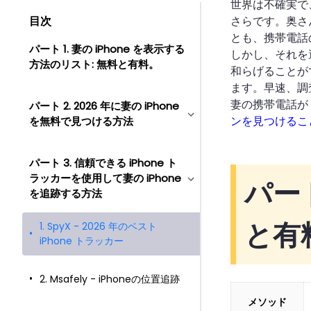
世界は不確実で
目次
さらです。奥さ
とも、携帯電話
パート 1. 妻の iPhone を表示する
しかし、それを
方法のリスト: 無料と有料。
和らげることが
ます。早速、調
妻の携帯電話が A
パート 2. 2026 年に妻の iPhone
ンを見つけるこ
を無料で見つける方法
パート 3. 信頼できる iPhone ト
ラッカーを使用して妻の iPhone
パート
を追跡する方法
と有
1. SpyX - 2026 年のベスト
iPhone トラッカー
2. Msafely - iPhoneの位置追跡
メソッド