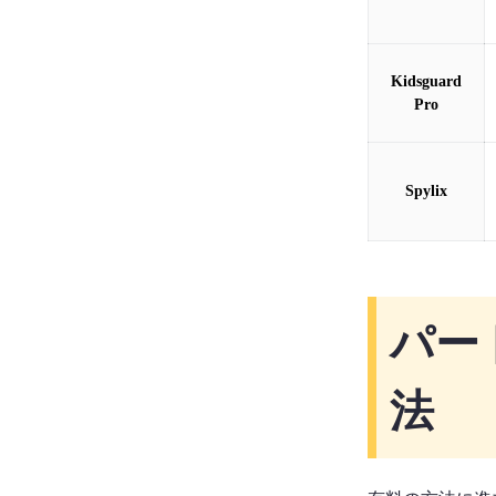
Kidsguard
Pro
Spylix
パート
法