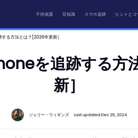
子供保護
豆知識
スマホ追跡
ヒントとコ
跡する方法とは？[2026年更新］
honeを追跡する方法
新］
ジェリー・ウィギンズ
Last updated:
Dec 25, 2024