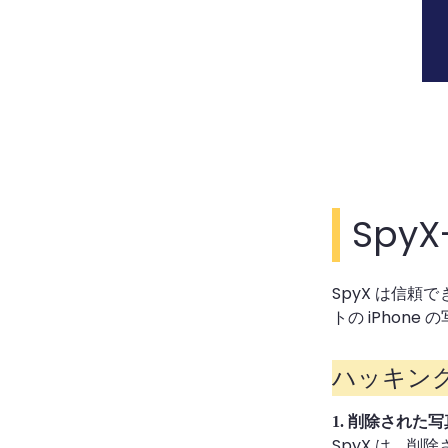
Spy
SpyX は信
トの iPhon
ハッキン
1.
削除された写
SpyX は、