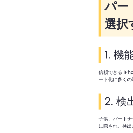
パート
選択
1.
機
信頼できる i
ート化に多くの
2.
検
子供、パートナ
に隠され、検出