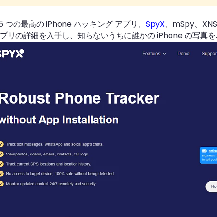
 つの最高の iPhone ハッキング アプリ、
SpyX
、mSpy、XNS
アプリの詳細を入手し、知らないうちに誰かの iPhone の写