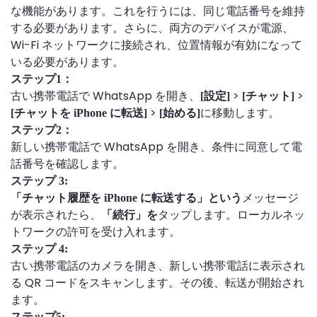
な機能があります。これを行うには、同じ電話番号を維持
する必要があります。さらに、両方のデバイスが電源、
Wi-Fi ネットワークに接続され、位置情報が有効になって
いる必要があります。
ステップ1：
古い携帯電話で WhatsApp を開き、
>
>
[設定]
[チャット]
>
に移動します。
[チャットを iPhone に転送]
[始める]
ステップ2：
新しい携帯電話で WhatsApp を開き、条件に同意して電
話番号を確認します。
ステップ 3:
メッセージ
「チャット履歴を iPhone に転送する」という
が表示されたら、
タップします。ローカルネッ
「続行」を
トワークの許可を受け入れます。
ステップ 4:
古い携帯電話のカメラを開き、新しい携帯電話に表示され
る QR コードをスキャンします。その後、転送が開始され
ます。
ステップ5: