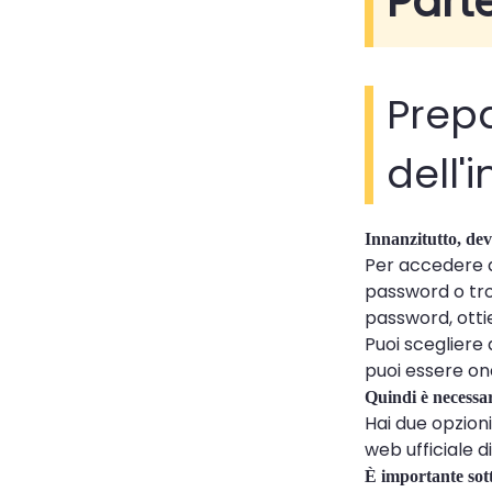
Part
Prep
dell'
Innanzitutto, dev
Per accedere al
password o tro
password, ottie
Puoi scegliere
puoi essere one
Quindi è necessari
Hai due opzioni
web ufficiale 
È importante sott