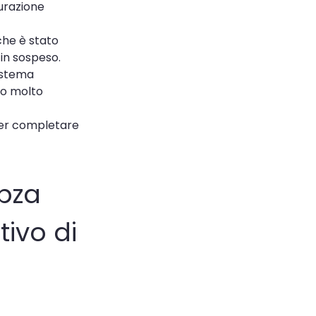
gurazione
che è stato
in sospeso.
sistema
ato molto
er completare
pza
tivo di