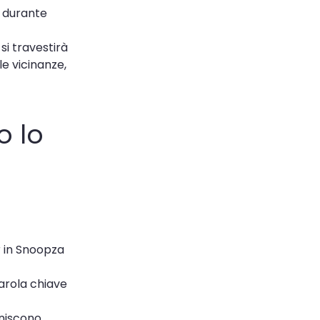
a durante
si travestirà
le vicinanze,
o lo
or in Snoopza
parola chiave
rniscono