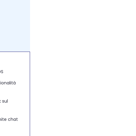
OS
ionalità
k sul
mite chat