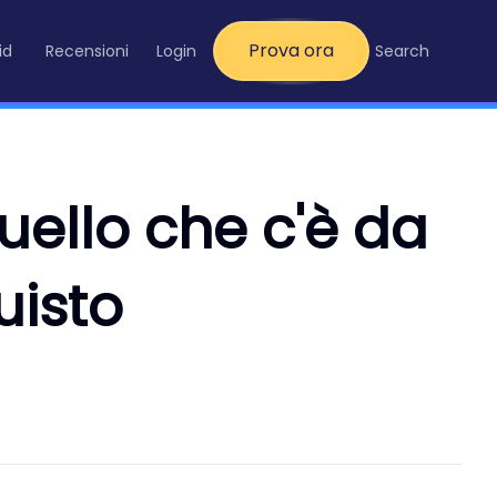
Prova ora
id
Recensioni
Login
Search
uello che c'è da
uisto