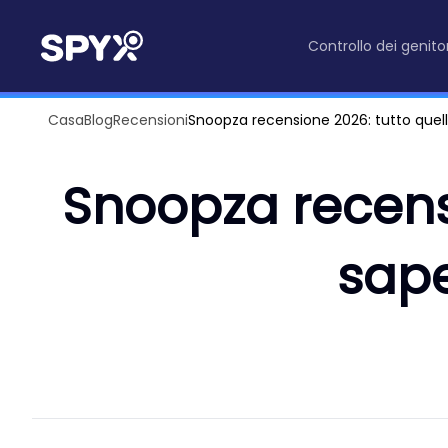
Controllo dei genitor
Casa
Blog
Recensioni
Snoopza recensione 2026: tutto quell
Snoopza recensi
sape