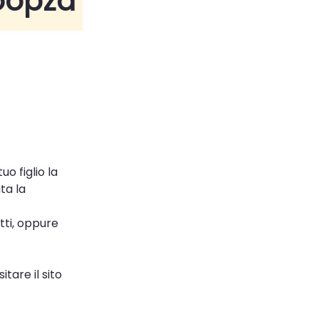
oopza
o figlio la
ta la
tti, oppure
tare il sito