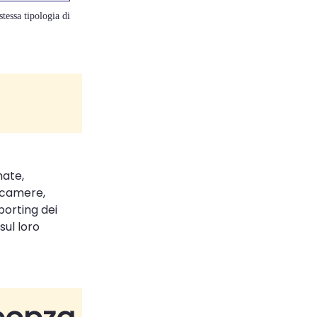
tessa tipologia di
mate,
tocamere,
porting dei
sul loro