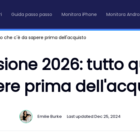
i
Guida passo passo
Monitora iPhone
Monitora Andro
o che c'è da sapere prima dell'acquisto
one 2026: tutto q
re prima dell'acq
Emilie Burke
Last updated:
Dec 25, 2024