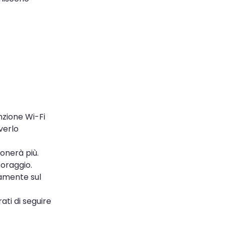
nzione Wi-Fi
verlo
ionerà più.
toraggio.
vamente sul
ati di seguire