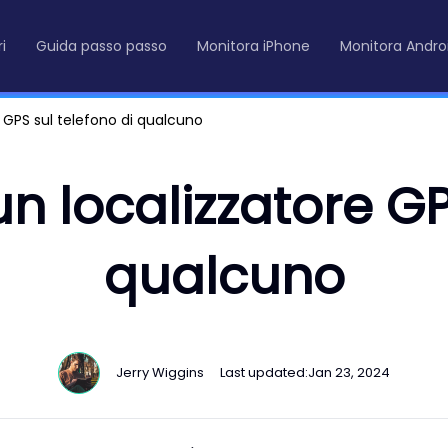
i
Guida passo passo
Monitora iPhone
Monitora Andro
GPS sul telefono di qualcuno
 localizzatore GPS
qualcuno
Jerry Wiggins
Last updated:
Jan 23, 2024