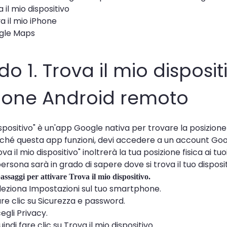
 il mio dispositivo
a il mio iPhone
gle Maps
o 1. Trova il mio dispositi
zione Android remoto
ispositivo" è un'app Google nativa per trovare la posizione 
nché questa app funzioni, devi accedere a un account Googl
ova il mio dispositivo" inoltrerà la tua posizione fisica ai t
persona sarà in grado di sapere dove si trova il tuo dispo
passaggi per attivare Trova il mio dispositivo.
eleziona Impostazioni sul tuo smartphone.
re clic su Sicurezza e password.
egli Privacy.
indi fare clic su Trova il mio dispositivo.