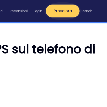
Prova ora
id
Recensioni
Login
Search
 sul telefono di