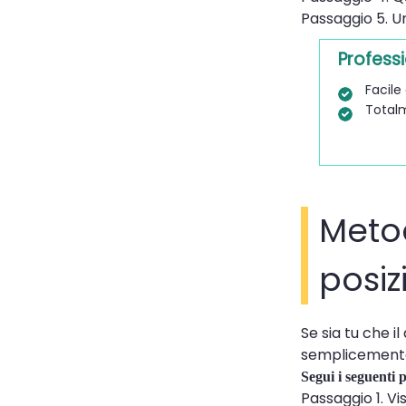
Passaggio 5. Un
Professi
Facile
Totalm
Metod
posi
Se sia tu che il
semplicemente "
Segui i seguenti 
Passaggio 1. Vi