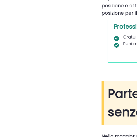
posizione e at
posizione per 
Professi
Gratui
Puoi m
Parte
senz
Nella maggior 