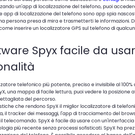
izzando un'app di localizzazione del telefono, puoi accedere 
. Le app di localizzazione del telefono sono app spia nasc
una persona presa di mira e trasmetterti le informazioni. D
come inserire un localizzatore GPS sul telefono di qualcun
ftware Spyx facile da usar
onalità
izzatore telefonico più potente, preciso e invisibile al 100%
yX, una mappa di facile lettura, puoi vedere la posizione 
dettagliata del percorso.
stiche che rendono SpyX il miglior localizzatore di telefo
a, il tracker dei messaggi, l'app di tracciamento del browse
e il telecomando. SpyX è facile da usare con un'interfaccia u
nologia più recente senza processi sofisticati. SpyX ha prez