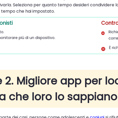
tivarla. Seleziona per quanto tempo desideri condividere l
il tempo che hai impostato.
onisti
Contr
to.
Rich
onitorare più di un dispositivo.
corr
È ric
 2. Migliore app per loc
a che loro lo sappiano
parte dei casi, persone come adolescenti e
coniugi
si rif