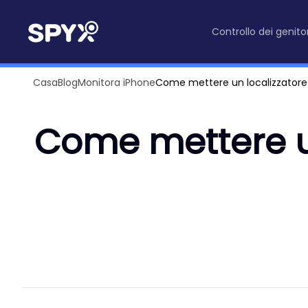
Controllo dei genitor
Casa
Blog
Monitora iPhone
Come mettere un localizzatore 
Come mettere un