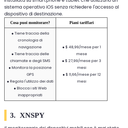
installata su smartphone e tablet che utilizzano un
sistema operativo iOS senza richiedere l'accesso al
dispositivo di destinazione.
Cosa puoi monitorare?
Piani tariffari
● Tiene traccia della
cronologia di
navigazione
● $ 48,99/mese per 1
● Tiene traccia delle
mese
chiamate e degli SMS
● $ 27,99/mese per 3
● Monitora la posizione
mesi
GPS
● $ 11,66/mese per 12
● Regola l'utilizzo dei dati
mesi
● Blocca i siti Web
inappropriati
3.
XNSPY