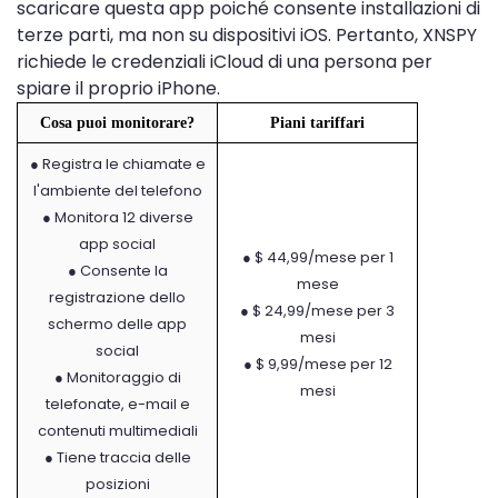
scaricare questa app poiché consente installazioni di
terze parti, ma non su dispositivi iOS. Pertanto, XNSPY
richiede le credenziali iCloud di una persona per
spiare il proprio iPhone.
Cosa puoi monitorare?
Piani tariffari
● Registra le chiamate e
l'ambiente del telefono
● Monitora 12 diverse
app social
● $ 44,99/mese per 1
● Consente la
mese
registrazione dello
● $ 24,99/mese per 3
schermo delle app
mesi
social
● $ 9,99/mese per 12
● Monitoraggio di
mesi
telefonate, e-mail e
contenuti multimediali
● Tiene traccia delle
posizioni