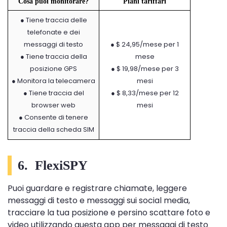
Cosa puoi monitorare?
Piani tariffari
● Tiene traccia delle
telefonate e dei
messaggi di testo
● $ 24,95/mese per 1
● Tiene traccia della
mese
posizione GPS
● $ 19,98/mese per 3
● Monitora la telecamera
mesi
● Tiene traccia del
● $ 8,33/mese per 12
browser web
mesi
● Consente di tenere
traccia della scheda SIM
6.
FlexiSPY
Puoi guardare e registrare chiamate, leggere
messaggi di testo e messaggi sui social media,
tracciare la tua posizione e persino scattare foto e
video utilizzando questa app per messaggi di testo