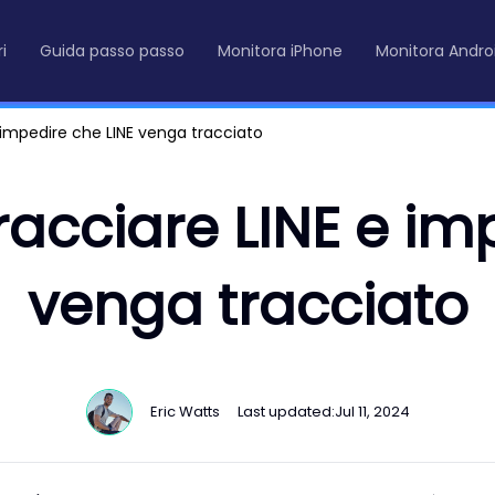
i
Guida passo passo
Monitora iPhone
Monitora Andro
 impedire che LINE venga tracciato
acciare LINE e im
venga tracciato
Eric Watts
Last updated:
Jul 11, 2024