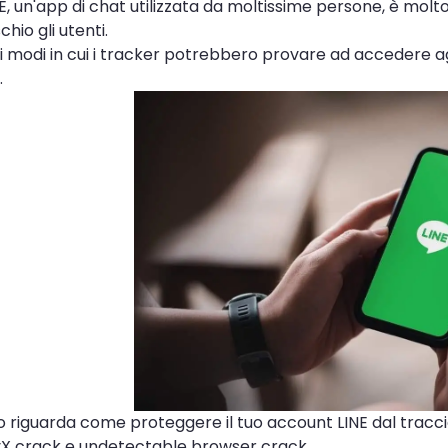
E, un'app di chat utilizzata da moltissime persone, è molt
hio gli utenti.
si modi in cui i tracker potrebbero provare ad accedere 
.
o riguarda come proteggere il tuo account LINE dal tracci
yX crack e undetectable browser crack.