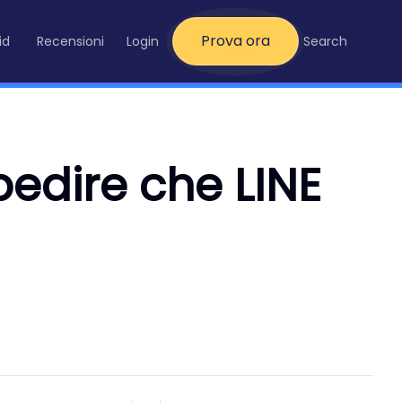
Prova ora
id
Recensioni
Login
Search
pedire che LINE