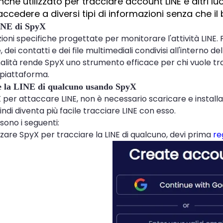
che utilizzato per tracciare account LINE e altri lu
accedere a diversi tipi di informazioni senza che il 
INE di SpyX
ioni specifiche progettate per monitorare l'attività LINE.
dei contatti e dei file multimediali condivisi all'interno del
alità rende SpyX uno strumento efficace per chi vuole tra
 piattaforma.
e la LINE di qualcuno usando SpyX
 per attaccare LINE, non è necessario scaricare e instal
uindi diventa più facile tracciare LINE con esso.
 sono i seguenti:
zzare SpyX per tracciare la LINE di qualcuno, devi prima
re