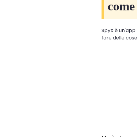
come
SpyX è un'app s
fare delle cose