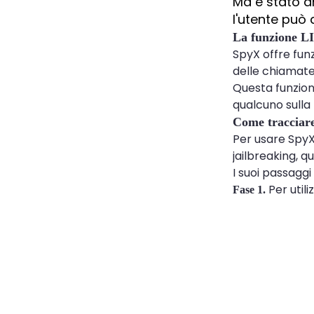
Ma è stato an
l'utente può 
La funzione L
SpyX offre funz
delle chiamate, 
Questa funzion
qualcuno sulla
Come tracciar
Per usare SpyX
jailbreaking, q
I suoi passaggi
Per utili
Fase 1.