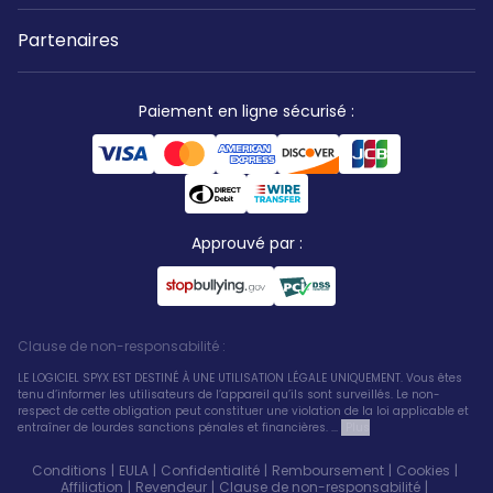
Partenaires
Paiement en ligne sécurisé
:
Approuvé par
:
Clause de non-responsabilité
:
LE LOGICIEL SPYX EST DESTINÉ À UNE UTILISATION LÉGALE UNIQUEMENT. Vous êtes
tenu d’informer les utilisateurs de l’appareil qu’ils sont surveillés. Le non-
respect de cette obligation peut constituer une violation de la loi applicable et
entraîner de lourdes sanctions pénales et financières. ...
Plus
Conditions
|
EULA
|
Confidentialité
|
Remboursement
|
Cookies
|
Affiliation
|
Revendeur
|
Clause de non-responsabilité
|