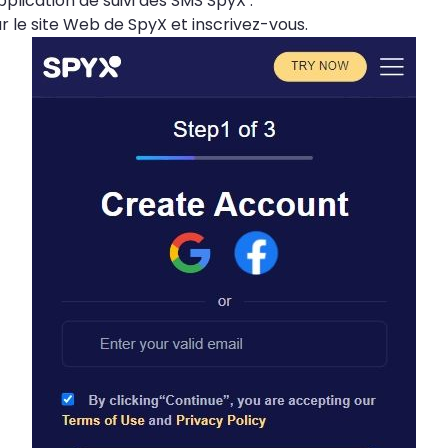
application de suivi des SMS SpyX :
ur le site Web de SpyX et inscrivez-vous.