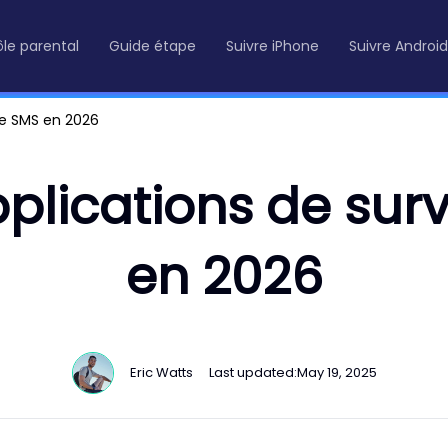
le parental
Guide étape
Suivre iPhone
Suivre Android
 de SMS en 2026
pplications de sur
en 2026
Eric Watts
Last updated:
May 19, 2025