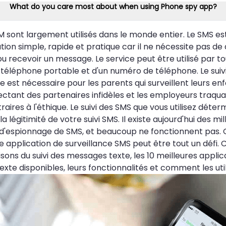
What do you care most about when using Phone spy app?
 sont largement utilisés dans le monde entier. Le SMS e
on simple, rapide et pratique car il ne nécessite pas d
u recevoir un message. Le service peut être utilisé par 
 téléphone portable et d'un numéro de téléphone. Le suiv
est nécessaire pour les parents qui surveillent leurs enf
ectant des partenaires infidèles et les employeurs traqua
ires à l'éthique. Le suivi des SMS que vous utilisez déter
la légitimité de votre suivi SMS. Il existe aujourd'hui des mil
 d'espionnage de SMS, et beaucoup ne fonctionnent pas. 
e application de surveillance SMS peut être tout un défi. C
sons du suivi des messages texte, les 10 meilleures applica
xte disponibles, leurs fonctionnalités et comment les util