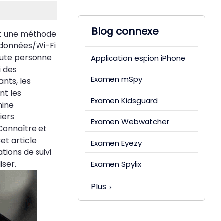
Blog connexe
st une méthode
e données/Wi-Fi
toute personne
Application espion iPhone
i des
Examen mSpy
ants, les
nt les
Examen Kidsguard
mine
liers
Examen Webwatcher
Connaître et
et article
Examen Eyezy
tions de suivi
iser.
Examen Spylix
Plus
>