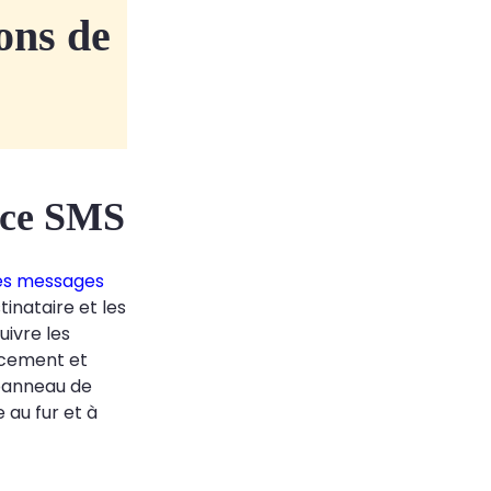
ions de
ance SMS
les messages
inataire et les
uivre les
lacement et
n panneau de
 au fur et à