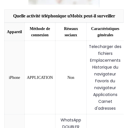
Quelle activité téléphonique uMobix peut-il surveiller
Méthode de
Réseaux
Caractéristiques
Appareil
connexion
sociaux
générales
Telecharger des
fichiers
Emplacements
Historique du
navigateur
iPhone
APPLICATION
Non
Favoris du
navigateur
Applications
Carnet
d'adresses
WhatsApp
DOUBLER