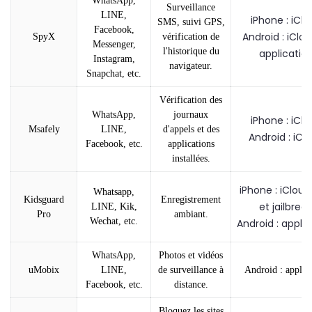
WhatsApp,
Surveillance
LINE,
iPhone : iCl
SMS, suivi GPS,
Facebook,
Android : iClou
SpyX
vérification de
Messenger,
l'historique du
applicatio
Instagram,
navigateur.
Snapchat, etc.
Vérification des
WhatsApp,
journaux
iPhone : iCl
Msafely
LINE,
d'appels et des
Android : iCl
Facebook, etc.
applications
installées.
iPhone : iCloud
Whatsapp,
Kidsguard
Enregistrement
et jailbreak
LINE, Kik,
Pro
ambiant.
Wechat, etc.
Android : appli
WhatsApp,
Photos et vidéos
uMobix
LINE,
de surveillance à
Android : applic
Facebook, etc.
distance.
Bloquez les sites