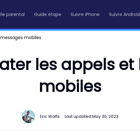
le parental
Guide étape
Suivre iPhone
Suivre Android
s messages mobiles
ter les appels et
mobiles
Eric Watts
Last updated:
May 30, 2023