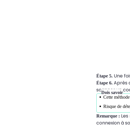
Une foi
Étape 5.
Après a
Étape 6.
scanner un co
Dois savoir
Cette méthode 
Risque de déte
Les 
Remarque :
connexion à so