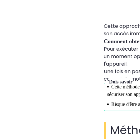
Cette approche
son accès immé
Comment obteni
Pour exécuter 
un moment opp
l'appareil.
Une fois en po
compris le mot 
Dois savoir
Cette méthode 
sécuriser son app
Risque d'être a
Méth