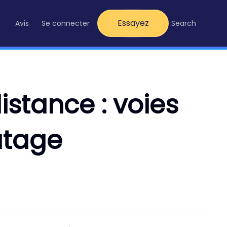
Essayez
Avis
Se connecter
Search
stance : voies
atage