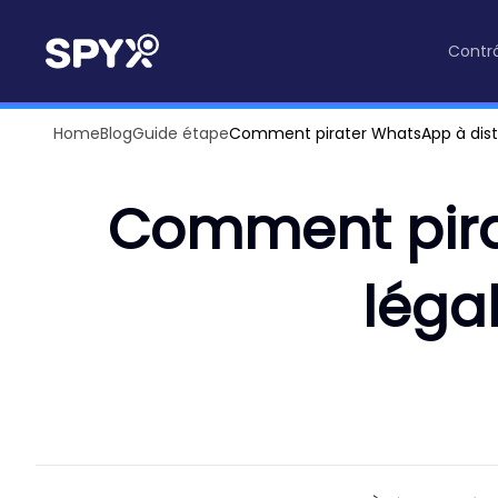
Contrô
Home
Blog
Guide étape
Comment pirater WhatsApp à distan
Comment pirat
léga